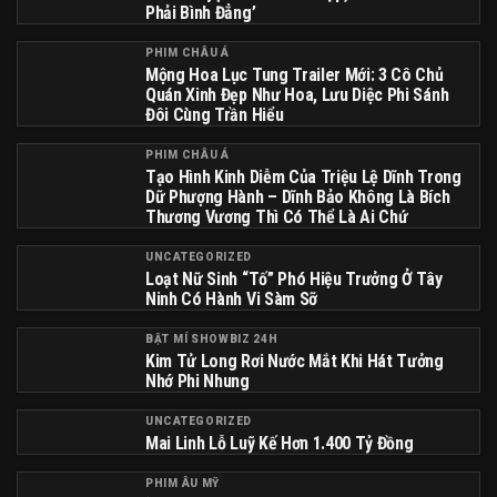
Phải Bình Đẳng’
PHIM CHÂU Á
Mộng Hoa Lục Tung Trailer Mới: 3 Cô Chủ
Quán Xinh Đẹp Như Hoa, Lưu Diệc Phi Sánh
Đôi Cùng Trần Hiểu
PHIM CHÂU Á
Tạo Hình Kinh Diễm Của Triệu Lệ Dĩnh Trong
Dữ Phượng Hành – Dĩnh Bảo Không Là Bích
Thương Vương Thì Có Thể Là Ai Chứ
UNCATEGORIZED
Loạt Nữ Sinh “tố” Phó Hiệu Trưởng Ở Tây
Ninh Có Hành Vi Sàm Sỡ
BẬT MÍ SHOWBIZ 24H
Kim Tử Long Rơi Nước Mắt Khi Hát Tưởng
Nhớ Phi Nhung
UNCATEGORIZED
Mai Linh Lỗ Luỹ Kế Hơn 1.400 Tỷ Đồng
PHIM ÂU MỸ