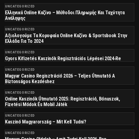
UNCATEGORIZED
Ελληνικά Online Καζίνο – Μέθοδοι Πληρωμής Και Ταχύτητα
Ανάληψης
UNCATEGORIZED
Αξιολογούμε Τα Κορυφαία Online Καζίνο & Sportsbook Στην
Ελλάδα Για Το 2024
UNCATEGORIZED
Gyors Kifizetés Kaszinók Regisztrációs Lépései 2024‑re
UNCATEGORIZED
Magyar Casino Regisztráció 2026 – Teljes Útmutató A
Biztonságos Kezdéshez
UNCATEGORIZED
Online Kaszinók Útmutató 2025: Regisztráció, Bónuszok,
Fizetési Módok És Mobil Játék
UNCATEGORIZED
Kaszinó Magyarország – Mit Kell Tudni?
UNCATEGORIZED