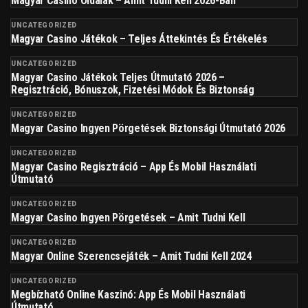
Magyar Casino Oldalak – Amit Tudni Kell 2026-Ban
UNCATEGORIZED
Magyar Casino Játékok – Teljes Áttekintés És Értékelés
UNCATEGORIZED
Magyar Casino Játékok Teljes Útmutató 2026 –
Regisztráció, Bónuszok, Fizetési Módok És Biztonság
UNCATEGORIZED
Magyar Casino Ingyen Pörgetések Biztonsági Útmutató 2026
UNCATEGORIZED
Magyar Casino Regisztráció – App És Mobil Használati
Útmutató
UNCATEGORIZED
Magyar Casino Ingyen Pörgetések – Amit Tudni Kell
UNCATEGORIZED
Magyar Online Szerencsejáték – Amit Tudni Kell 2024
UNCATEGORIZED
Megbízható Online Kaszinó: App És Mobil Használati
Útmutató