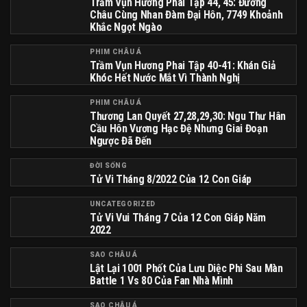
Trầm Vụn Hương Phai Tập 44, 45: Đường
Châu Cùng Nhan Đàm Đại Hôn, 7749 Khoảnh
Khắc Ngọt Ngào
PHIM CHÂU Á
Trầm Vụn Hương Phai Tập 40-41: Khán Giả
Khóc Hết Nước Mắt Vì Thành Nghị
PHIM CHÂU Á
Thương Lan Quyết 27,28,29,30: Ngu Thư Hân
Cầu Hôn Vương Hạc Đệ Nhưng Giai Đoạn
Ngược Đã Đến
ĐỜI SỐNG
Tử Vi Tháng 8/2022 Của 12 Con Giáp
UNCATEGORIZED
Tử Vi Vui Tháng 7 Của 12 Con Giáp Năm
2022
SAO CHÂU Á
Lật Lại 1001 Phốt Của Lưu Diệc Phi Sau Màn
Battle 1 Vs 80 Của Fan Nhà Mình
SAO CHÂU Á