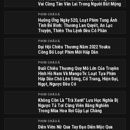
Vai Cùng Tân Vân Lai Trong Người Bắt Mộng
PHIM CHÂU Á
Hưởng Ứng Ngày 520, Loạt Phim Tung Ảnh
Tình Bể Bình: Thương Lan Quyết, An Lạc
Truyện, Thiên Thu Lệnh Đều Có Phần
PHIM CHÂU Á
Đại Hội Chiêu Thương Năm 2022 Youku
Công Bố Loạt Phim Mới Hấp Dẫn
PHIM CHÂU Á
Buổi Chiêu Thương Quy Mô Lớn Của Truyền
Hình Hồ Nam Và MangoTv: Loạt Tựa Phim
Hấp Dẫn Chờ Lên Sóng, Cổ Trang, Hiện Đại,
Ngọt, Ngược Đều Có
PHIM CHÂU Á
Không Còn Là “trà Xanh” Lưu Học Nghĩa Bị
Ngược Tả Tơi Cùng Viên Băng Nghiên
Trong Mùa Hoa Rơi Gặp Lại Chàng
PHIM CHÂU Á
Diễn Viên Nữ Qua Tay Đạo Diễn Mộc Qua