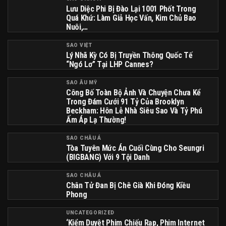
Lưu Diệc Phi Bị Đào Lại 1001 Phốt Trong
Quá Khứ: Làm Giả Học Vấn, Kim Chủ Bao
Nuôi,…
SAO VIỆT
Lý Nhã Kỳ Có Bị Truyền Thông Quốc Tế
“ngó Lơ” Tại LHP Cannes?
SAO ÂU MỸ
Công Bố Toàn Bộ Ảnh Và Chuyện Chưa Kể
Trong Đám Cưới 91 Tỷ Của Brooklyn
Beckham: Hôn Lễ Nhà Siêu Sao Và Tỷ Phú
Ấm Áp Lạ Thường!
SAO CHÂU Á
Tòa Tuyên Mức Án Cuối Cùng Cho Seungri
(BIGBANG) Với 9 Tội Danh
SAO CHÂU Á
Chân Tử Đan Bị Chê Già Khi Đóng Kiều
Phong
UNCATEGORIZED
‘Kiểm Duyệt Phim Chiếu Rạp, Phim Internet