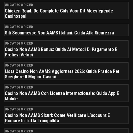
UNCATEGORIZED
Chicken Road: De Complete Gids Voor Dit Meeslepende
Casinospel
UNCATEGORIZED
Siti Scommesse Non AAMS Italiani: Guida Alla Sicurezza
UNCATEGORIZED
Casino Non AAMS Bonus: Guida Ai Metodi Di Pagamento E
Prelievi Veloci
UNCATEGORIZED
Lista Casino Non AAMS Aggiornata 2026: Guida Pratica Per
Scegliere Il Miglior Casinò
UNCATEGORIZED
Casino Non AAMS Con Licenza Internazionale: Guida App E
Mobile
UNCATEGORIZED
Casino Non AAMS Sicuri: Come Verificare L’account E
Giocare In Tutta Tranquillità
UNCATEGORIZED