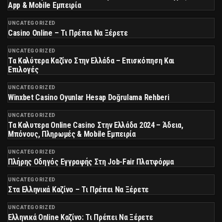
App & Mobile Εμπειρία
UNCATEGORIZED
Casino Online – Τι Πρέπει Να Ξέρετε
UNCATEGORIZED
Τα Καλύτερα Καζίνο Στην Ελλάδα – Επισκόπηση Και
Επιλογές
UNCATEGORIZED
Winxbet Casino Oyunlar Hesap Doğrulama Rehberi
UNCATEGORIZED
Τα Καλυτερα Online Casino Στην Ελλάδα 2024 – Άδεια,
Μπόνους, Πληρωμές & Mobile Εμπειρία
UNCATEGORIZED
Πλήρης Οδηγός Εγγραφής Στη Job-Fair Πλατφόρμα
UNCATEGORIZED
Στα Ελληνικά Καζίνο – Τι Πρέπει Να Ξέρετε
UNCATEGORIZED
Ελληνικά Online Καζίνο: Τι Πρέπει Να Ξέρετε