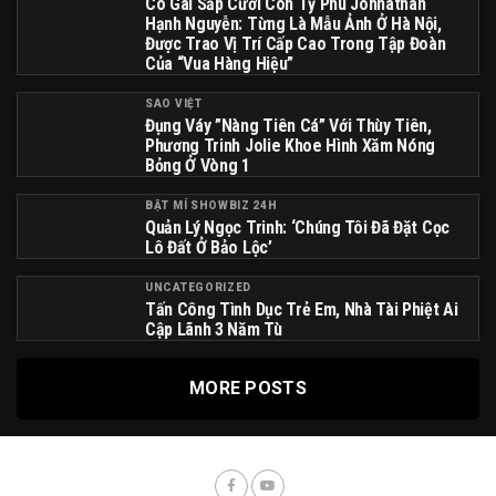
Cô Gái Sắp Cưới Con Tỷ Phú Johnathan
Hạnh Nguyễn: Từng Là Mẫu Ảnh Ở Hà Nội,
Được Trao Vị Trí Cấp Cao Trong Tập Đoàn
Của “vua Hàng Hiệu”
SAO VIỆT
Đụng Váy ”nàng Tiên Cá” Với Thùy Tiên,
Phương Trinh Jolie Khoe Hình Xăm Nóng
Bỏng Ở Vòng 1
BẬT MÍ SHOWBIZ 24H
Quản Lý Ngọc Trinh: ‘Chúng Tôi Đã Đặt Cọc
Lô Đất Ở Bảo Lộc’
UNCATEGORIZED
Tấn Công Tình Dục Trẻ Em, Nhà Tài Phiệt Ai
Cập Lãnh 3 Năm Tù
MORE POSTS