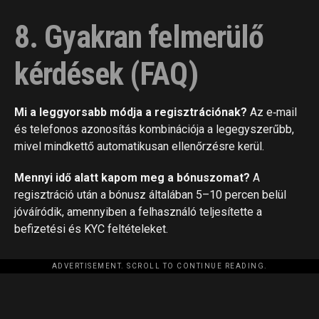
8. Gyakran felmerülő
kérdések (FAQ)
Mi a leggyorsabb módja a regisztrációnak?
Az e‑mail
és telefonos azonosítás kombinációja a legegyszerűbb,
mivel mindkettő automatikusan ellenőrzésre kerül.
Mennyi idő alatt kapom meg a bónuszomat?
A
regisztráció után a bónusz általában 5–10 percen belül
jóváíródik, amennyiben a felhasználó teljesítette a
befizetési és KYC feltételeket.
ADVERTISEMENT. SCROLL TO CONTINUE READING.