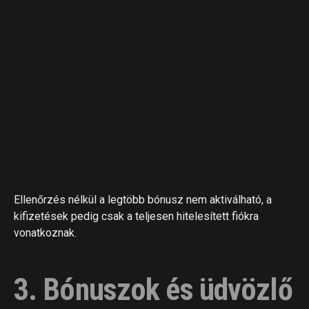
Ellenőrzés nélkül a legtöbb bónusz nem aktiválható, a
kifizetések pedig csak a teljesen hitelesített fiókra
vonatkoznak.
3. Bónuszok és üdvözlő