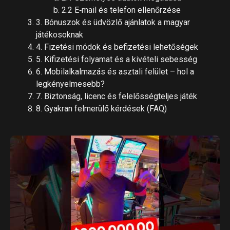
2.2 E‑mail és telefon ellenőrzése
3. Bónuszok és üdvözlő ajánlatok a magyar
játékosoknak
4. Fizetési módok és befizetési lehetőségek
5. Kifizetési folyamat és a kivételi sebesség
6. Mobilalkalmazás és asztali felület – hol a
legkényelmesebb?
7. Biztonság, licenc és felelősségteljes játék
8. Gyakran felmerülő kérdések (FAQ)