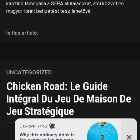
kaszinó támogatja a SEPA átutalásokat, ami közvetlen
magyar forint befizetést tesz lehetővé.
In this article:
UNCATEGORIZED
Chicken Road: Le Guide
Intégral Du Jeu De Maison De
Jeu Stratégique
Published
3 ngày ago