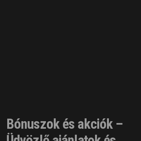
Bónuszok és akciók –
Üdvözlő ajánlatok és