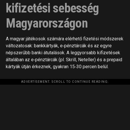
kifizetési sebesség
Magyarországon
A magyar játékosok számára elérhető fizetési módszerek
változatosak: bankkártyák, e‑pénztárcák és az egyre
népszerűbb banki átutalások. A leggyorsabb kifizetések
általában az e‑pénztárcák (pl. Skrill, Neteller) és a prepaid
kártyák útján érkeznek, gyakran 15‑30 percen belül.
ADVERTISEMENT. SCROLL TO CONTINUE READING.