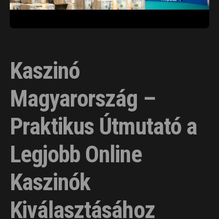
Kaszinó
Magyarország –
Praktikus Útmutató a
Legjobb Online
Kaszinók
Kiválasztásához