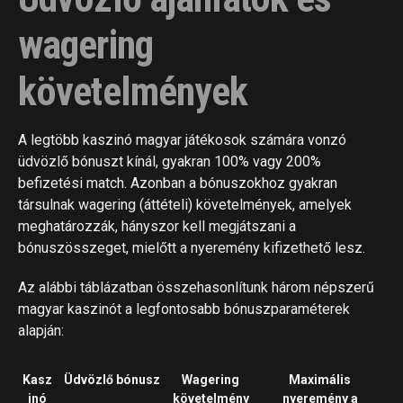
wagering
követelmények
A legtöbb kaszinó magyar játékosok számára vonzó
üdvözlő bónuszt kínál, gyakran 100% vagy 200%
befizetési match. Azonban a bónuszokhoz gyakran
társulnak wagering (áttételi) követelmények, amelyek
meghatározzák, hányszor kell megjátszani a
bónuszösszeget, mielőtt a nyeremény kifizethető lesz.
Az alábbi táblázatban összehasonlítunk három népszerű
magyar kaszinót a legfontosabb bónuszparaméterek
alapján:
Kasz
Üdvözlő bónusz
Wagering
Maximális
inó
követelmény
nyeremény a