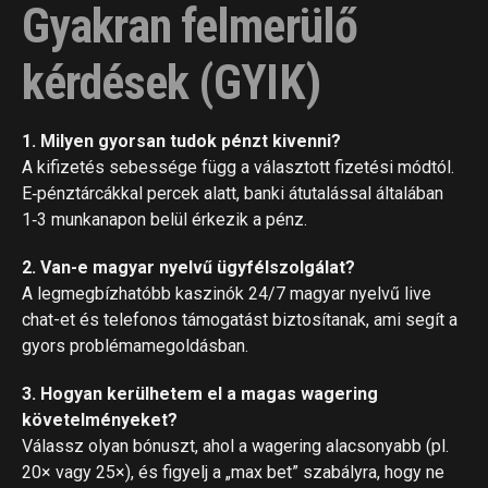
Gyakran felmerülő
kérdések (GYIK)
1. Milyen gyorsan tudok pénzt kivenni?
A kifizetés sebessége függ a választott fizetési módtól.
E‑pénztárcákkal percek alatt, banki átutalással általában
1‑3 munkanapon belül érkezik a pénz.
2. Van-e magyar nyelvű ügyfélszolgálat?
A legmegbízhatóbb kaszinók 24/7 magyar nyelvű live
chat-et és telefonos támogatást biztosítanak, ami segít a
gyors problémamegoldásban.
3. Hogyan kerülhetem el a magas wagering
követelményeket?
Válassz olyan bónuszt, ahol a wagering alacsonyabb (pl.
20× vagy 25×), és figyelj a „max bet” szabályra, hogy ne