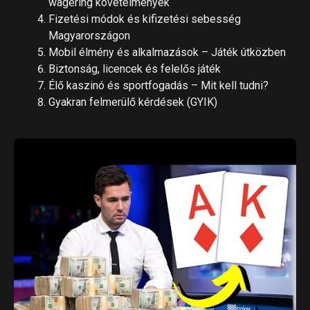
wagering követelmények
Fizetési módok és kifizetési sebesség
Magyarországon
Mobil élmény és alkalmazások – Játék útközben
Biztonság, licencek és felelős játék
Élő kaszinó és sportfogadás – Mit kell tudni?
Gyakran felmerülő kérdések (GYIK)