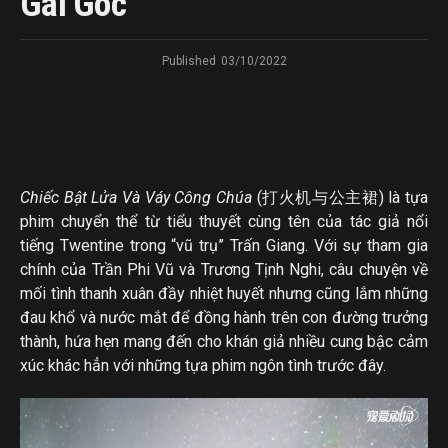
Gai Góc”
Published
03/10/2022
Chiếc Bật Lửa Và Váy Công Chúa
(打火机与公主裙) là tựa
phim chuyển thể từ tiểu thuyết cùng tên của tác giả nổi
tiếng Twentine trong “vũ trụ” Trấn Giang. Với sự tham gia
chính của Trần Phi Vũ và Trương Tịnh Nghi, câu chuyện về
mối tình thanh xuân đầy nhiệt huyết nhưng cũng lắm những
đau khổ và nước mắt để đồng hành trên con đường trưởng
thành, hứa hẹn mang đến cho khán giả nhiều cung bậc cảm
xúc khác hẳn với những tựa phim ngôn tình trước đây.