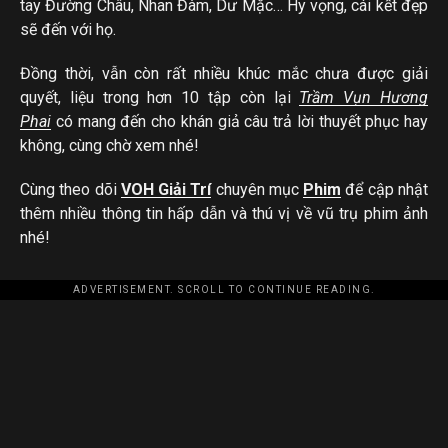
tay Đường Châu, Nhan Đàm, Dư Mặc… Hy vọng, cái kết đẹp
sẽ đến với họ.
Đồng thời, vẫn còn rất nhiều khúc mắc chưa được giải
quyết, liệu trong hơn 10 tập còn lại
Trầm Vụn Hương
Phai
có mang đến cho khán giả câu trả lời thuyết phục hay
không, cùng chờ xem nhé!
Cùng theo dõi
VOH Giải Trí
chuyên mục
Phim
để cập nhật
thêm nhiều thông tin hấp dẫn và thú vị về vũ trụ phim ảnh
nhé!
ADVERTISEMENT. SCROLL TO CONTINUE READING.