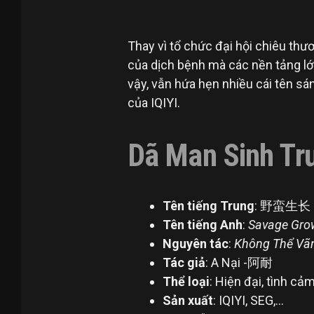
Thay vì tổ chức đại hội chiêu t
của dịch bệnh mà các nền tảng lớ
vậy, vẫn hứa hẹn nhiều cái tên sá
của IQIYI.
Dã Man Sinh Tr
Tên tiếng Trung
: 
Tên tiếng Anh
:
Savage Gro
Nguyên tác
:
Không Thể 
Tác giả
: A Nại -阿耐
Thể loại
: Hiện đại, tình
Sản xuất
: IQIYI, SEG,…