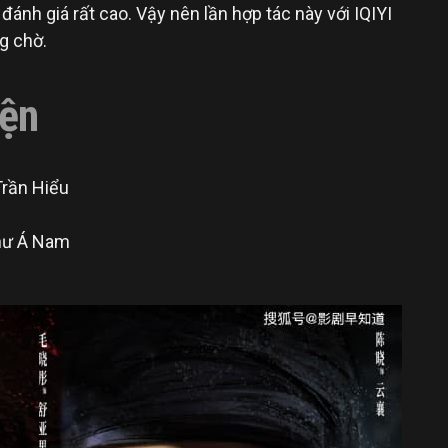
ánh giá rất cao. Vậy nên lần hợp tác này với IQIYI
g chờ.
ện
Trần Hiểu
Thư Á Nam