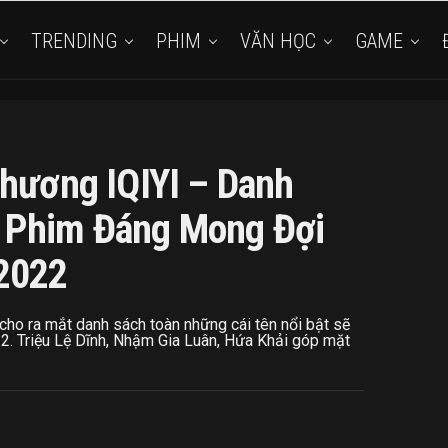
TRENDING
PHIM
VĂN HỌC
GAME
Thương IQIYI – Danh
 Phim Đáng Mong Đợi
2022
ho ra mắt danh sách toàn những cái tên nổi bật sẽ
. Triệu Lệ Dĩnh, Nhậm Gia Luân, Hứa Khải góp mặt