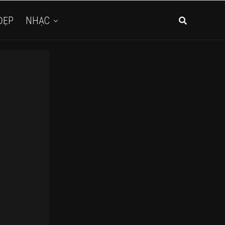
ĐẸP
NHẠC