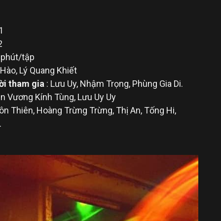
ông Dục
/10/2021
2
5 phút/tập
u Hào, Lý Quang Khiết
ời tham gia
: Lưu Uy, Nhậm Trọng, Phùng Gia Di.
iên Vương Kính Tùng, Lưu Uy Uy
Tôn Thiên, Hoàng Trừng Trừng, Thị An, Tống Hi,
.