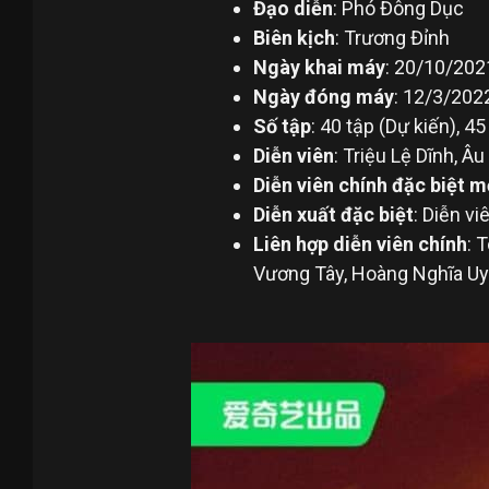
Đạo diễn
: Phó Đ
Biên kịch
: Trương Đỉnh
Ngày khai máy
: 20
Ngày đóng máy
: 12/3/202
Số tập
: 40 tập (Dự kiến), 4
Diễn viên
: Triệu Lệ Dĩnh, Â
Diễn viên chính đặc biệt m
Diễn xuất đặc biệt
: Diễn v
Liên hợp diễn viên chính
: 
Vương Tây, Hoàng Nghĩa Uy