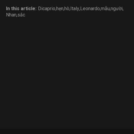
In this article:
Dicaprio
,
hẹn
,
hò
,
Italy
,
Leonardo
,
mẫu
,
người
,
Nhan
,
sắc