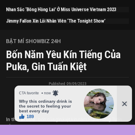
Nhan Sắc ‘bông Hồng Lai’ Ở Miss Universe Vietnam 2023
Jimmy Fallon Xin Lỗi Nhân Viên ‘The Tonight Show’
BẬT MÍ SHOWBIZ 24H
Bốn Năm Yêu Kín Tiếng Của
Puka, Gin Tuấn Kiệt
Published
09/09/2023
In this article:
bốn
,
của
,
gìn
,
kiệt
,
kín
,
năm
,
Puka
,
Tiếng
,
Tuấn
,
yêu