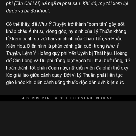
phi (Tân Chỉ Lôi) đá ngã ra phía sau. Khi đó, mẹ tôi xem lại
được và bà đã khóc”.
Có thể thấy, để
Như Ý Truyện
trở thành “bom tấn” gây sốt
khắp châu Á thì sự đóng góp, hy sinh của Lý Thuần không
hề kém cạnh so với hai vai chính của Châu Tấn, và Hoắc
Kiến Hoa. Điển hình là phân cảnh gần cuối trong
Như Ý
Truyện
, Lệnh Ý Hoàng quý phi Yến Uyển bị Thái hậu, Hoàng
đế Càn Long và Du phi đồng loạt vạch tội. Ít ai biết rằng, để
hoàn thành tốt phân đoạn này, nữ diễn viên đã phải thở oxy
lúc giải lao giữa cảnh quay. Bởi vì Lý Thuần phải liên tục
gào khóc khi diễn cảnh uống thuốc độc dẫn đến kiệt sức.
ADVERTISEMENT. SCROLL TO CONTINUE READING.