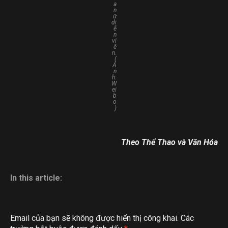
a
n
ữ
di
ễ
n
vi
ê
n.
(
Ả
n
h:
W
ei
b
o
)
Theo Thể Thao và Văn Hóa
In this article:
Email của bạn sẽ không được hiển thị công khai.
Các