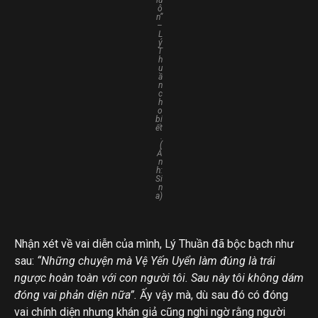
lu
ô
n”
–
L
ý
T
h
u
ầ
n
c
h
o
bi
ết
.
(
Ả
n
h:
Si
n
a)
Nhận xét về vai diễn của mình, Lý Thuần đã bộc bạch như
sau:
“Những chuyện mà Vệ Yến Uyển làm đúng là trái
ngược hoàn toàn với con người tôi. Sau này tôi không dám
đóng vai phản diện nữa”.
Ấy vậy mà, dù sau đó có đóng
vai chính diện nhưng khán giả cũng nghi ngờ rằng người