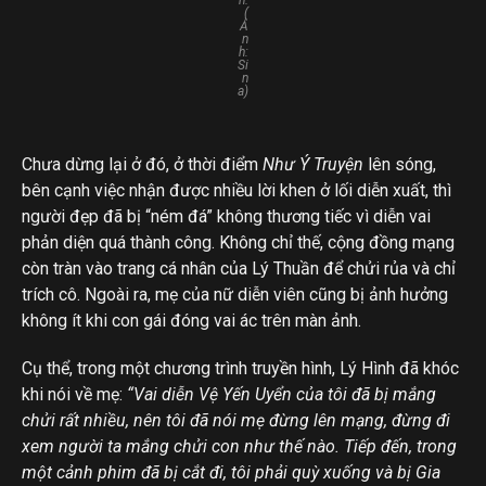
n.
(
Ả
n
h:
Si
n
a)
Chưa dừng lại ở đó, ở thời điểm
Như Ý Truyện
lên sóng,
bên cạnh việc nhận được nhiều lời khen ở lối diễn xuất, thì
người đẹp đã bị “ném đá” không thương tiếc vì diễn vai
phản diện quá thành công. Không chỉ thế, cộng đồng mạng
còn tràn vào trang cá nhân của Lý Thuần để chửi rủa và chỉ
trích cô. Ngoài ra, mẹ của nữ diễn viên cũng bị ảnh hưởng
không ít khi con gái đóng vai ác trên màn ảnh.
Cụ thể, trong một chương trình truyền hình, Lý Hình đã khóc
khi nói về mẹ:
“Vai diễn Vệ Yến Uyển của tôi đã bị mắng
chửi rất nhiều, nên tôi đã nói mẹ đừng lên mạng, đừng đi
xem người ta mắng chửi con như thế nào. Tiếp đến, trong
một cảnh phim đã bị cắt đi, tôi phải quỳ xuống và bị Gia