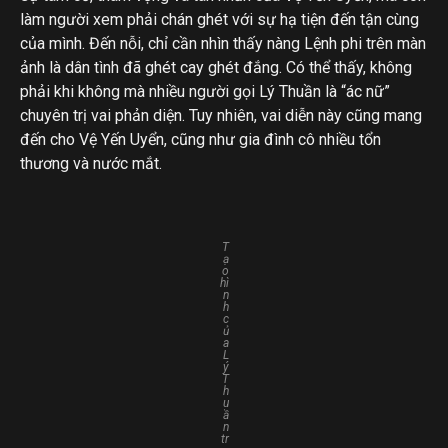
làm người xem phải chán ghét với sự hạ tiện đến tận cùng
của mình. Đến nỗi, chỉ cần nhìn thấy nàng Lệnh phi trên màn
ảnh là dân tình đã ghét cay ghét đắng. Có thể thấy, không
phải khi không mà nhiều người gọi Lý Thuần là “ác nữ”
chuyên trị vai phản diện. Tuy nhiên, vai diễn này cũng mang
đến cho Vệ Yến Uyển, cũng như gia đình cô nhiều tổn
thương và nước mắt.
T
ạ
o
hì
n
h
c
ủ
a
L
ý
T
h
u
ầ
n
tr