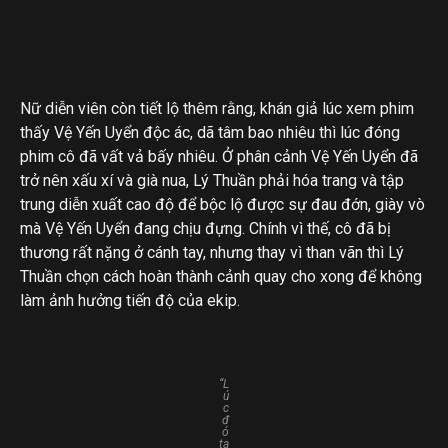
Nữ diễn viên còn tiết lộ thêm rằng, khán giả lúc xem phim
thấy Vệ Yến Uyển độc ác, dã tâm bao nhiêu thì lúc đóng
phim cô đã vất vả bấy nhiêu. Ở phân cảnh Vệ Yến Uyển đã
trở nên xấu xí và già nua, Lý Thuần phải hóa trang và tập
trung diễn xuất cao độ để bộc lộ được sự đau đớn, giày vò
mà Vệ Yến Uyển đang chịu đựng. Chính vì thế, cô đã bị
thương rất nặng ở cánh tay, nhưng thay vì than vãn thì Lý
Thuần chọn cách hoàn thành cảnh quay cho xong để không
làm ảnh hưởng tiến độ của ekip.
“L
ú
c
đ
ó
ta