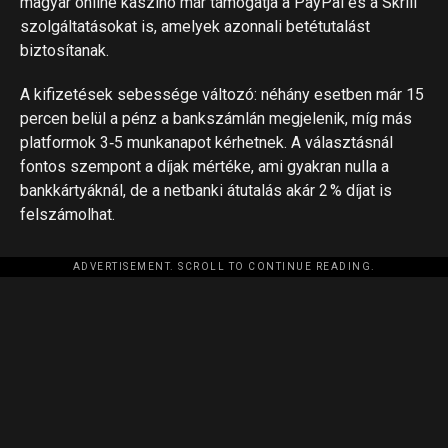
magyar online kaszinó már támogatja a PayPal és a Skrill
szolgáltatásokat is, amelyek azonnali betétutalást
biztosítanak.
A kifizetések sebessége változó: néhány esetben már 15
percen belül a pénz a bankszámlán megjelenik, míg más
platformok 3‑5 munkanapot kérhetnek. A választásnál
fontos szempont a díjak mértéke, ami gyakran nulla a
bankkártyáknál, de a netbanki átutalás akár 2 % díjat is
felszámolhat.
ADVERTISEMENT. SCROLL TO CONTINUE READING.