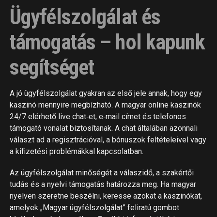
Ügyfélszolgálat és
támogatás – hol kapunk
segítséget
A jó ügyfélszolgálat gyakran az első jele annak, hogy egy
kaszinó mennyire megbízható. A magyar online kaszinók
24/7 elérhető live chat‑et, e‑mail címet és telefonos
támogató vonalat biztosítanak. A chat általában azonnali
választ ad a regisztrációval, a bónuszok feltételeivel vagy
a kifizetési problémákkal kapcsolatban.
Az ügyfélszolgálat minőségét a válaszidő, a szakértői
tudás és a nyelvi támogatás határozza meg. Ha magyar
nyelven szeretne beszélni, keresse azokat a kaszinókat,
amelyek „Magyar ügyfélszolgálat” feliratú gombot