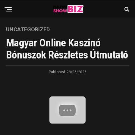
UNCATEGORIZED
Magyar Online Kaszinó
Bónuszok Részletes Útmutató
Published
28/05/2026