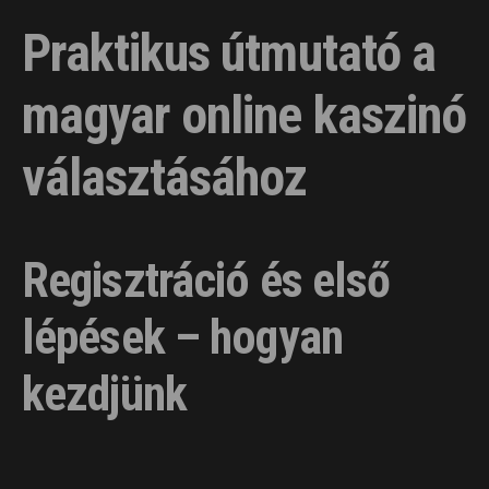
Praktikus útmutató a
magyar online kaszinó
választásához
Regisztráció és első
lépések – hogyan
kezdjünk