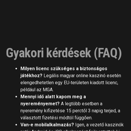
Gyakori kérdések (FAQ)
Milyen licenc szükséges a biztonságos
játékhoz?
Legális magyar online kaszinó esetén
elengedhetetlen egy EU‑területen kiadott licenc,
például az MGA.
Mennyi idő alatt kapom meg a
nyereményemet?
A legtöbb esetben a
nyeremény kifizetése 15 perctől 3 napig terjed, a
választott fizetési módtól függően.
Van-e mobilalkalmazás?
Igen, a vezető kaszinók