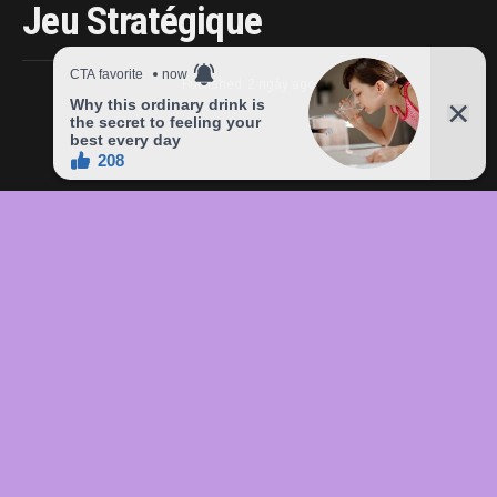
Jeu Stratégique
Published
2 ngày ago
Liste des contenus
Les Sources d’Asie de Notre Jeu
Systèmes de Jeu et Normes De Base
Stratégies Avancées pour Maximiser Vos Gains
Nos Diverses Déclinaisons Disponibles
L’Expérience Captivante que L’on Offrons
Les Origines Orientales