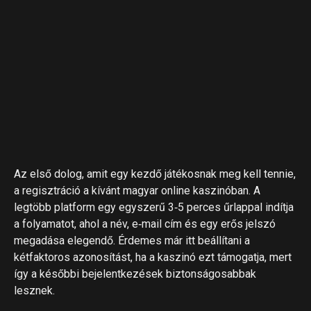
Az első dolog, amit egy kezdő játékosnak meg kell tennie,
a regisztráció a kívánt magyar online kaszinóban. A
legtöbb platform egy egyszerű 3‑5 perces űrlappal indítja
a folyamatot, ahol a név, e‑mail cím és egy erős jelszó
megadása elegendő. Érdemes már itt beállítani a
kétfaktoros azonosítást, ha a kaszinó ezt támogatja, mert
így a későbbi bejelentkezések biztonságosabbak
lesznek.