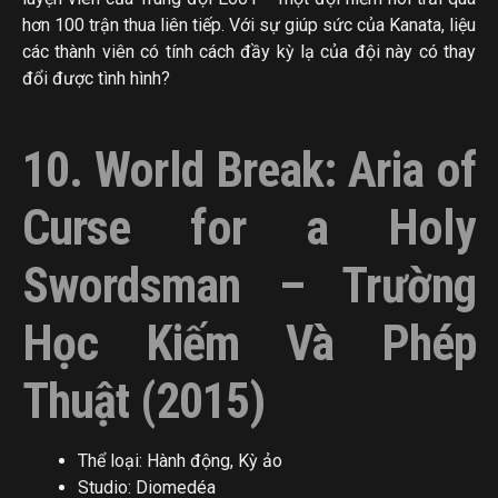
hơn 100 trận thua liên tiếp. Với sự giúp sức của Kanata, liệu
các thành viên có tính cách đầy kỳ lạ của đội này có thay
đổi được tình hình?
10. World Break: Aria of
Curse for a Holy
Swordsman – Trường
Học Kiếm Và Phép
Thuật (2015)
Thể loại: Hành động, Kỳ ảo
Studio: Diomedéa