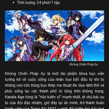
Thời lượng: 24 phút/1 tập
Không Chiến Pháp Sư .
Không Chiến Pháp Sư
là một tác phẩm khoa học viễn
tưởng kể về cuộc sống của nhân loại bắt đầu từ khi bị
những con côn trùng bọc thép ma thuật đe dọa lãnh thổ và
phải sống tại các thành phố lơ lửng trên không trung.
Kanata Age từng là “Hắc kiếm sĩ” mạnh nhất, át chủ bài ưu
tú của đội đặc nhiệm, giờ đây lại ẩn mình, trở thành huấn
luyện viên của Trung đội E601 – một đội hiếm hoi trải qua