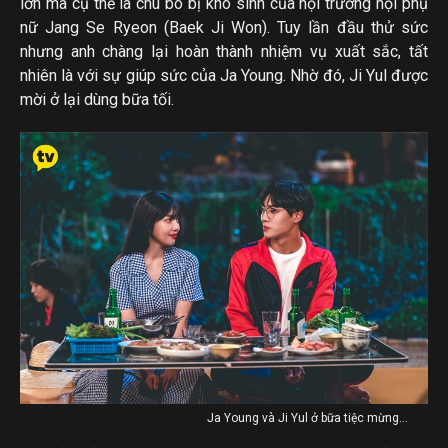
lớn mà cụ thể là chú bò bị khó sinh của hội trưởng hội phụ
nữ Jang Se Ryeon (Baek Ji Won). Tuy lần đầu thử sức
nhưng anh chàng lại hoàn thành nhiệm vụ xuất sắc, tất
nhiên là với sự giúp sức của Ja Young. Nhờ đó, Ji Yul được
mời ở lại dùng bữa tối.
Ja Young và Ji Yul ở bữa tiệc mừng…