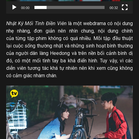
h
00:00
00:32
ơ
i
Nhật Ký Mối Tình Điền Viên
là một webdrama có nội dung
V
nhẹ nhàng, đơn giản nên nhìn chung, nội dung chính
i
của từng tập phim không có quá nhiều. Mỗi tập đều thuật
lại cuộc sống thường nhật và những sinh hoạt bình thường
d
của người dân làng Heedong và trên nền bối cảnh bình dị
e
đó, có một mối tình tay ba khá điển hình. Tuy vậy, vì các
o
diễn viên tương tác khá tự nhiên nên khi xem cũng không
có cảm giác nhàm chán.