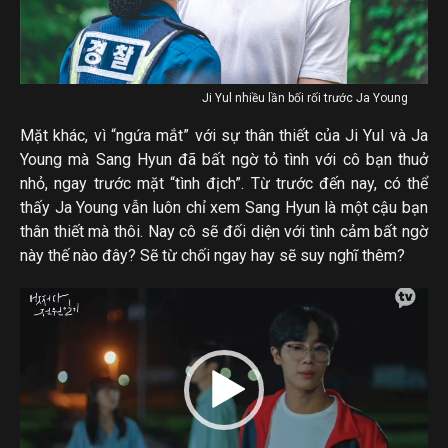
Ji Yul nhiều lần bối rối trước Ja Young
Mặt khác, vì “ngứa mắt” với sự thân thiết của Ji Yul và Ja
Young mà Sang Hyun đã bất ngờ tỏ tình với cô bạn thuở
nhỏ, ngay trước mặt “tình địch”. Từ trước đến nay, có thể
thấy Ja Young vẫn luôn chỉ xem Sang Hyun là một cậu bạn
thân thiết mà thôi. Nay cô sẽ đối diện với tình cảm bất ngờ
này thế nào đây? Sẽ từ chối ngay hay sẽ suy nghĩ thêm?
T
r
ì
n
h
c