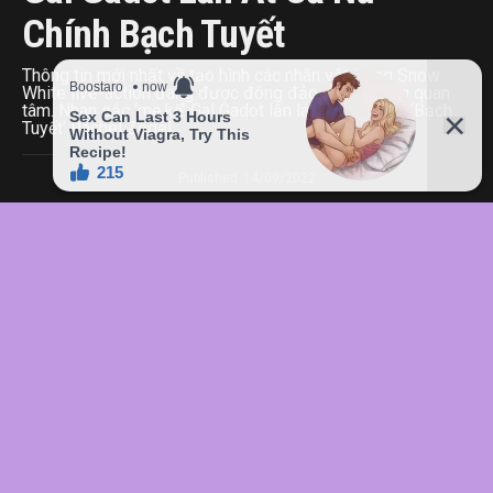
Chính Bạch Tuyết
Thông tin mới nhất về tạo hình các nhân vật trong Snow
White live-action đang được đông đảo công chúng quan
tâm. Nhan sắc ‘mẹ kế’ Gal Gadot lấn lát cả nữ chính ‘Bạch
Tuyết’ Rachel Zegel.
Published
14/09/2022
Vừa qua, “ông lớn” Disney đã xác nhận mỹ nhân Gal Gadot
sẽ tham gia vào dự án phim
Snow White live-action (Nàng
Bạch Tuyết và bảy chú lùn chuyển thể)
. Đây là tác phẩm
màn ảnh rộng được thực hiện dựa trên bản hoạt hình kinh
điển ra mắt năm 1938. Người đẹp Israel sẽ vào vai mụ
hoàng hậu (Evil Queen) xấu xa, luôn tìm cách hãm hại nàng
Bạch tuyết.
Với sự thành công của các phiên bản trước đó, Gal Gadot vì