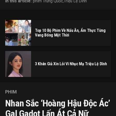
In this article:
phim Trung Quốc
,
Triệu Lệ Dĩnh
Top 10 Bộ Phim Về Nấu Ăn, Ẩm Thực Từng
Vang Bóng Một Thời
3 Khán Giả Xin Lỗi Vì Nhục Mạ Triệu Lệ Dĩnh
PHIM
Nhan Sắc ‘Hoàng Hậu Độc Ác’
Gal Gadot Lấn Át Cả Nữ