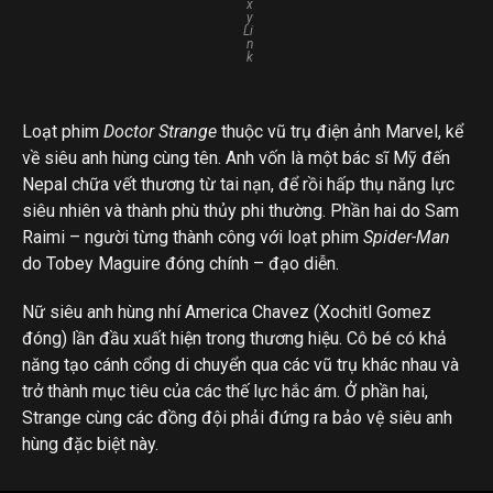
x
y
Li
n
k
Loạt phim
Doctor Strange
thuộc vũ trụ điện ảnh Marvel, kể
về siêu anh hùng cùng tên. Anh vốn là một bác sĩ Mỹ đến
Nepal chữa vết thương từ tai nạn, để rồi hấp thụ năng lực
siêu nhiên và thành phù thủy phi thường. Phần hai do Sam
Raimi – người từng thành công với loạt phim
Spider-Man
do Tobey Maguire đóng chính – đạo diễn.
Nữ siêu anh hùng nhí America Chavez (Xochitl Gomez
đóng) lần đầu xuất hiện trong thương hiệu. Cô bé có khả
năng tạo cánh cổng di chuyển qua các vũ trụ khác nhau và
trở thành mục tiêu của các thế lực hắc ám. Ở phần hai,
Strange cùng các đồng đội phải đứng ra bảo vệ siêu anh
hùng đặc biệt này.