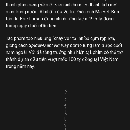
thành phim riêng về một siêu anh hùng có thành tích mở
màn trong nước tốt nhất của Vũ trụ Điện ảnh Marvel. Bom
tấn do Brie Larson đóng chính từng kiếm 19,5 tỷ đồng
trong ngày chiếu đầu tiên.
Tác phẩm tạo hiệu ứng “cháy vé” tại nhiều cụm rạp lớn,
giống cách
Spider-Man: Nơ way home
từng làm được cuối
năm ngoái. Với đà tăng trưởng như hiện tại, phim có thể trở
thành dự án đầu tiên vượt mốc 100 tỷ đồng tại Việt Nam
trong năm nay.
K
h
á
n
gi
ả
T
P
H
C
M
x