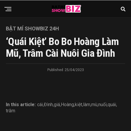
BẬT MÍ SHOWBIZ 24H
‘Quái Kiệt’ Bo Bo Hoàng Làm
Mũ, Trâm Cài Nuôi Gia Đình
Published
25/04/2023
In this article:
cái
,
Đình
,
giá
,
Hoàng
,
kiệt
,
làm
,
mù
,
nuối
,
quái
,
trăm