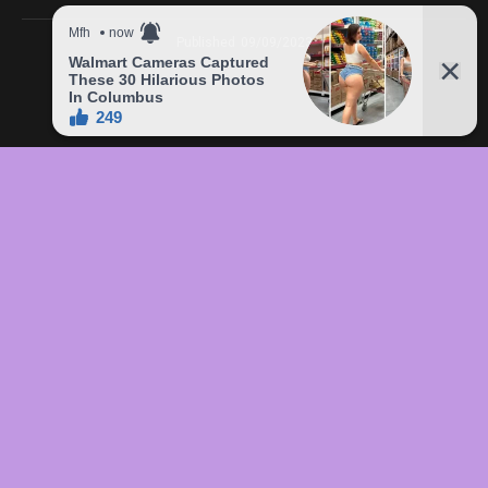
Published
09/09/2023
In this article:
chức
,
của
,
đầu
,
đô
,
Freddie
,
giá
,
hàng
,
lên
,
Mercury
,
món
,
sản