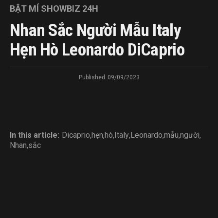
BẬT MÍ SHOWBIZ 24H
Nhan Sắc Người Mẫu Italy
Hẹn Hò Leonardo DiCaprio
Published
09/09/2023
In this article:
Dicaprio
,
hẹn
,
hò
,
Italy
,
Leonardo
,
mẫu
,
người
,
Nhan
,
sắc