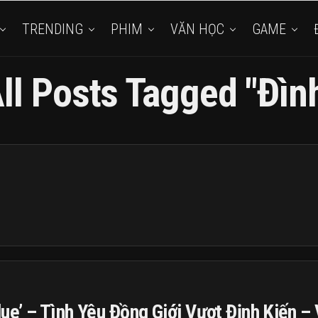
TRENDING
PHIM
VĂN HỌC
GAME
ll Posts Tagged "Đìn
lue’ – Tình Yêu Đồng Giới Vượt Định Kiến –