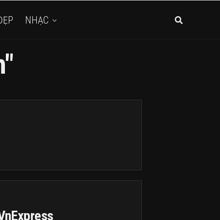
ĐẸP
NHẠC
h"
 VnExpress