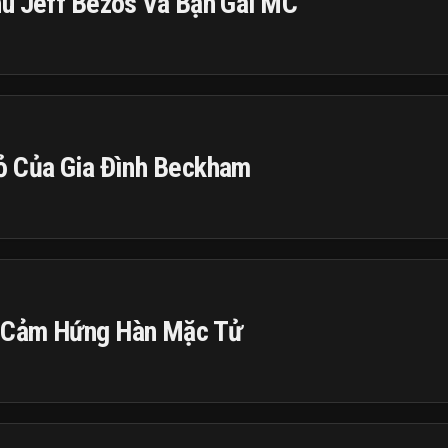
hú Jeff Bezos Và Bạn Gái MC
ỏ Của Gia Đình Beckham
 Cảm Hứng Hàn Mặc Tử