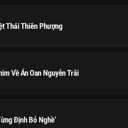
iệt Thái Thiên Phượng
im Về Án Oan Nguyễn Trãi
 Từng Định Bỏ Nghề’