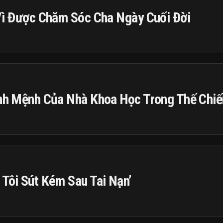
 Vì Được Chăm Sóc Cha Ngày Cuối Đời
ịnh Mệnh Của Nhà Khoa Học Trong Thế Chiến
 Tôi Sút Kém Sau Tai Nạn’