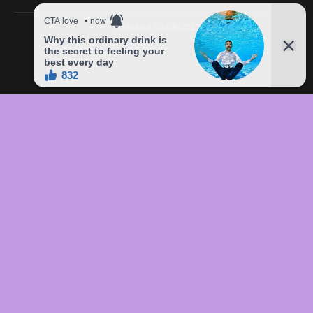
Published
09/09/2023
In this article:
chức
,
của
,
đầu
,
đô
,
Freddie
,
giá
,
hàng
,
lên
,
Mercury
,
món
,
sản