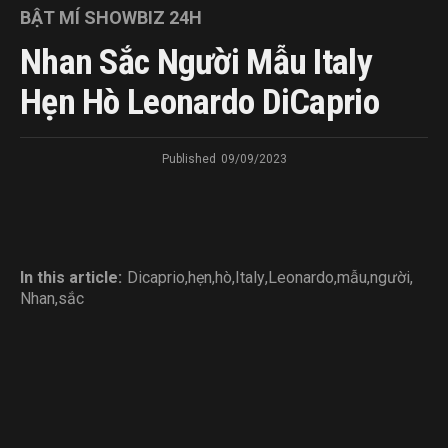
BẬT MÍ SHOWBIZ 24H
Nhan Sắc Người Mẫu Italy
Hẹn Hò Leonardo DiCaprio
Published
09/09/2023
In this article:
Dicaprio
,
hẹn
,
hò
,
Italy
,
Leonardo
,
mẫu
,
người
,
Nhan
,
sắc