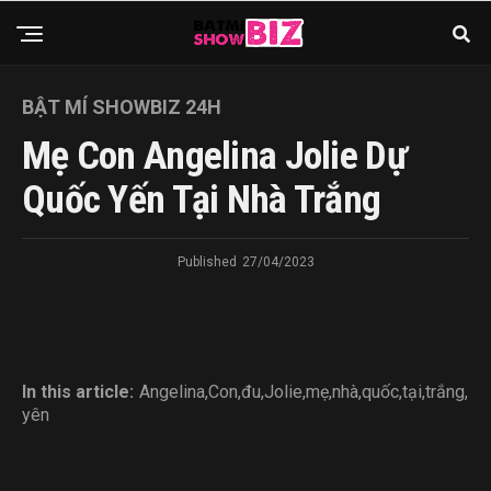
BẬT MÍ SHOWBIZ 24H
Mẹ Con Angelina Jolie Dự
Quốc Yến Tại Nhà Trắng
Published
27/04/2023
In this article:
Angelina
,
Con
,
đu
,
Jolie
,
mẹ
,
nhà
,
quốc
,
tại
,
trắng
,
yên