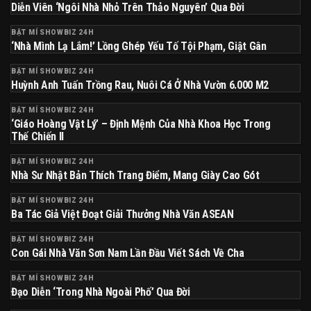
Diễn Viên ‘Ngôi Nhà Nhỏ Trên Thảo Nguyên’ Qua Đời
BẬT MÍ SHOWBIZ 24H
‘Nhà Mình Lạ Lắm!’ Lồng Ghép Yếu Tố Tội Phạm, Giật Gân
BẬT MÍ SHOWBIZ 24H
Huỳnh Anh Tuấn Trồng Rau, Nuôi Cá Ở Nhà Vườn 6.000 M2
BẬT MÍ SHOWBIZ 24H
‘Giáo Hoàng Vật Lý’ – Định Mệnh Của Nhà Khoa Học Trong
Thế Chiến II
BẬT MÍ SHOWBIZ 24H
Nhà Sư Nhật Bản Thích Trang Điểm, Mang Giày Cao Gót
BẬT MÍ SHOWBIZ 24H
Ba Tác Giả Việt Đoạt Giải Thưởng Nhà Văn ASEAN
BẬT MÍ SHOWBIZ 24H
Con Gái Nhà Văn Sơn Nam Lần Đầu Viết Sách Về Cha
BẬT MÍ SHOWBIZ 24H
Đạo Diễn ‘Trong Nhà Ngoài Phố’ Qua Đời