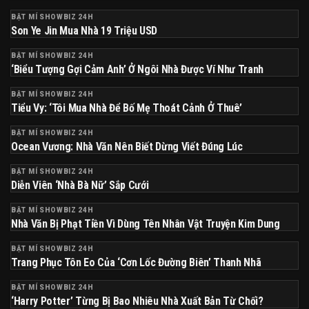
BẬT MÍ SHOWBIZ 24H
Son Ye Jin Mua Nhà 19 Triệu USD
BẬT MÍ SHOWBIZ 24H
‘Biểu Tượng Gợi Cảm Anh’ Ở Ngôi Nhà Được Ví Như Tranh
BẬT MÍ SHOWBIZ 24H
Tiểu Vy: ‘Tôi Mua Nhà Để Bố Mẹ Thoát Cảnh Ở Thuê’
BẬT MÍ SHOWBIZ 24H
Ocean Vương: Nhà Văn Nên Biết Dừng Viết Đúng Lúc
BẬT MÍ SHOWBIZ 24H
Diễn Viên ‘Nhà Bà Nữ’ Sắp Cưới
BẬT MÍ SHOWBIZ 24H
Nhà Văn Bị Phạt Tiền Vì Dùng Tên Nhân Vật Truyện Kim Dung
BẬT MÍ SHOWBIZ 24H
Trang Phục Tôn Eo Của ‘Cơn Lốc Đường Biên’ Thanh Nhã
BẬT MÍ SHOWBIZ 24H
‘Harry Potter’ Từng Bị Bao Nhiêu Nhà Xuất Bản Từ Chối?