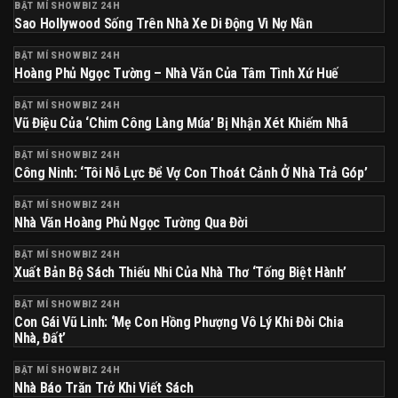
BẬT MÍ SHOWBIZ 24H
Sao Hollywood Sống Trên Nhà Xe Di Động Vì Nợ Nần
BẬT MÍ SHOWBIZ 24H
Hoàng Phủ Ngọc Tường – Nhà Văn Của Tâm Tình Xứ Huế
BẬT MÍ SHOWBIZ 24H
Vũ Điệu Của ‘Chim Công Làng Múa’ Bị Nhận Xét Khiếm Nhã
BẬT MÍ SHOWBIZ 24H
Công Ninh: ‘Tôi Nỗ Lực Để Vợ Con Thoát Cảnh Ở Nhà Trả Góp’
BẬT MÍ SHOWBIZ 24H
Nhà Văn Hoàng Phủ Ngọc Tường Qua Đời
BẬT MÍ SHOWBIZ 24H
Xuất Bản Bộ Sách Thiếu Nhi Của Nhà Thơ ‘Tống Biệt Hành’
BẬT MÍ SHOWBIZ 24H
Con Gái Vũ Linh: ‘Mẹ Con Hồng Phượng Vô Lý Khi Đòi Chia
Nhà, Đất’
BẬT MÍ SHOWBIZ 24H
Nhà Báo Trăn Trở Khi Viết Sách