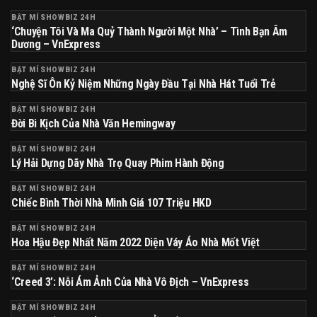
BẬT MÍ SHOWBIZ 24H
‘Chuyện Tôi Và Ma Quỷ Thành Người Một Nhà’ – Tình Bạn Âm
Dương – VnExpress
BẬT MÍ SHOWBIZ 24H
Nghệ Sĩ Ôn Kỷ Niệm Những Ngày Đầu Tại Nhà Hát Tuổi Trẻ
BẬT MÍ SHOWBIZ 24H
Đời Bi Kịch Của Nhà Văn Hemingway
BẬT MÍ SHOWBIZ 24H
Lý Hải Dựng Dãy Nhà Trọ Quay Phim Hành Động
BẬT MÍ SHOWBIZ 24H
Chiếc Bình Thời Nhà Minh Giá 107 Triệu HKD
BẬT MÍ SHOWBIZ 24H
Hoa Hậu Đẹp Nhất Năm 2022 Diện Váy Áo Nhà Mốt Việt
BẬT MÍ SHOWBIZ 24H
‘Creed 3’: Nỗi Ám Ảnh Của Nhà Vô Địch – VnExpress
BẬT MÍ SHOWBIZ 24H