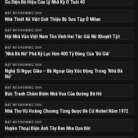
Gu Diện Đồ Hiệu Của Lý Nhã Kỳ Ở Tuổi 40
BẬT MÍ SHOWBIZ 24H
Nhà Thiết Kế Việt Giới Thiệu Bộ Sưu Tập Ở Milan
BẬT MÍ SHOWBIZ 24H
Hội Nhà Văn Việt Nam Tôn Vinh Hai Tác Giả Nữ Khuyết Tật
BẬT MÍ SHOWBIZ 24H
‘Nhà Bà Nữ’ Phá Kỷ Lục Hơn 400 Tỷ Đồng Của ‘Bố Già’
BẬT MÍ SHOWBIZ 24H
Nghệ Sĩ Ngọc Giàu – Bà Ngoại Gây Xúc Động Trong ‘Nhà Bà
Nữ’
BẬT MÍ SHOWBIZ 24H
Bức Tranh Châm Biếm Nhà Vua Của Đường Bá Hổ
BẬT MÍ SHOWBIZ 24H
Nhà Thơ Vũ Hoàng Chương Từng Được Đề Cử Nobel Năm 1972
BẬT MÍ SHOWBIZ 24H
Huyền Thoại Điện Ảnh Tây Ban Nha Qua Đời