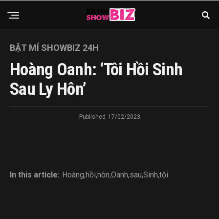
BẬT MÍ SHOWBIZ 24H
Hoàng Oanh: ‘Tôi Hồi Sinh
Sau Ly Hôn’
Published
17/02/2023
In this article:
Hoàng
,
hồi
,
hôn
,
Oanh
,
sau
,
Sinh
,
tội