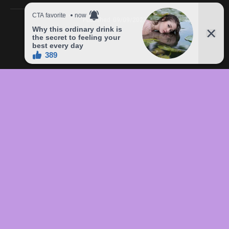
Published
09/09/2023
In this article:
chức
,
của
,
đầu
,
đô
,
Freddie
,
giá
,
hàng
,
lên
,
Mercury
,
món
,
sản