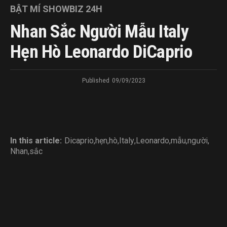
BẬT MÍ SHOWBIZ 24H
Nhan Sắc Người Mẫu Italy
Hẹn Hò Leonardo DiCaprio
Published
09/09/2023
In this article:
Dicaprio
,
hẹn
,
hò
,
Italy
,
Leonardo
,
mẫu
,
người
,
Nhan
,
sắc