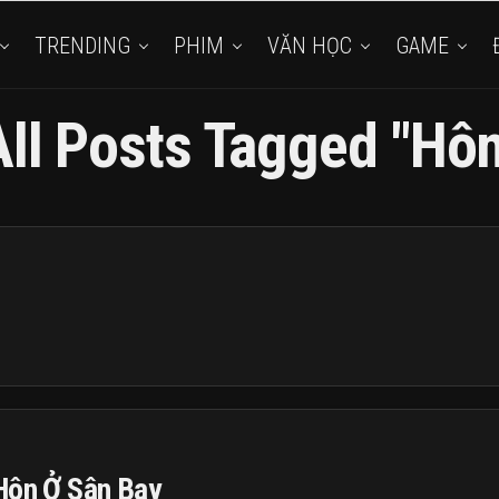
TRENDING
PHIM
VĂN HỌC
GAME
All Posts Tagged "hôn
Hôn Ở Sân Bay