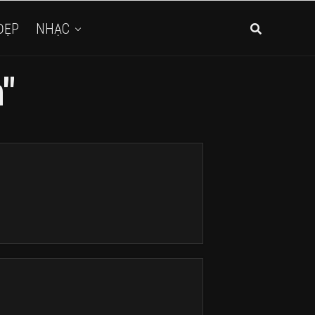
ĐẸP
NHẠC
"