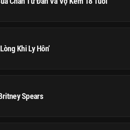
Của Chân Tử Đan Và Vợ Kém 18 Tuổi
 Lòng Khi Ly Hôn’
Britney Spears