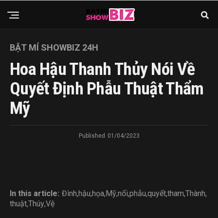
BẬT MÍ SHOWBIZ 24H
Hoa Hậu Thanh Thủy Nói Về
Quyết Định Phẫu Thuật Thẩm
Mỹ
Published
01/04/2023
In this article:
Đình
,
hậu
,
họa
,
Mỹ
,
nổi
,
phẫu
,
quyết
,
tham
,
Thành
,
thuật
,
Thúy
,
Vệ