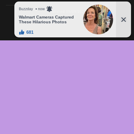
Published
09/09/2023
In this article:
chức
,
của
,
đầu
,
đô
,
Freddie
,
giá
,
hàng
,
lên
,
Mercury
,
món
,
sản