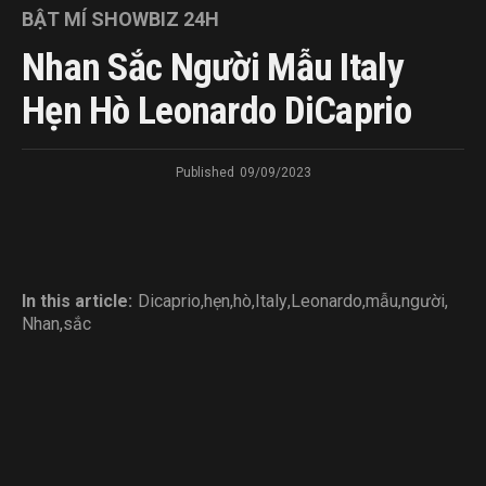
BẬT MÍ SHOWBIZ 24H
Nhan Sắc Người Mẫu Italy
Hẹn Hò Leonardo DiCaprio
Published
09/09/2023
In this article:
Dicaprio
,
hẹn
,
hò
,
Italy
,
Leonardo
,
mẫu
,
người
,
Nhan
,
sắc