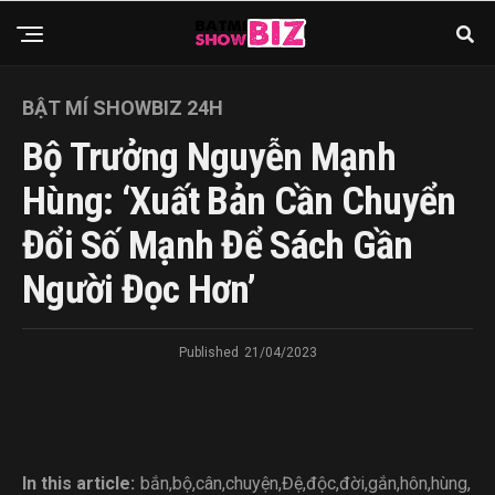
BẬT MÍ SHOWBIZ 24H
Bộ Trưởng Nguyễn Mạnh
Hùng: ‘Xuất Bản Cần Chuyển
Đổi Số Mạnh Để Sách Gần
Người Đọc Hơn’
Published
21/04/2023
In this article:
bắn
,
bộ
,
cân
,
chuyện
,
Đệ
,
độc
,
đời
,
gắn
,
hôn
,
hùng
,