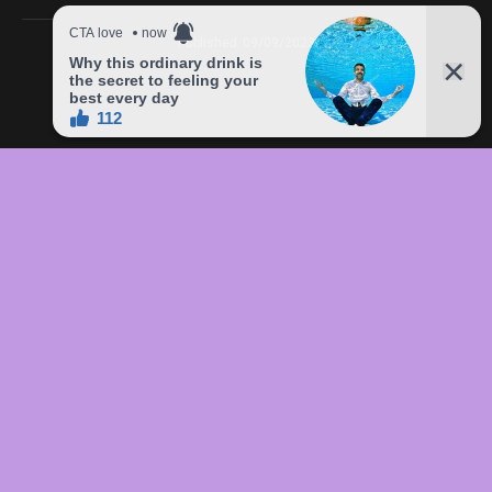
Published
09/09/2023
In this article:
chức
,
của
,
đầu
,
đô
,
Freddie
,
giá
,
hàng
,
lên
,
Mercury
,
món
,
sản