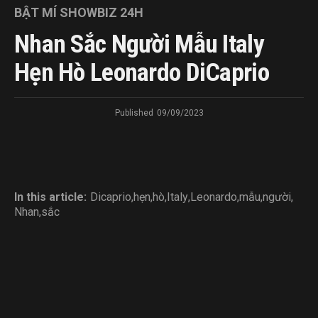
BẬT MÍ SHOWBIZ 24H
Nhan Sắc Người Mẫu Italy
Hẹn Hò Leonardo DiCaprio
Published
09/09/2023
In this article:
Dicaprio
,
hẹn
,
hò
,
Italy
,
Leonardo
,
mẫu
,
người
,
Nhan
,
sắc