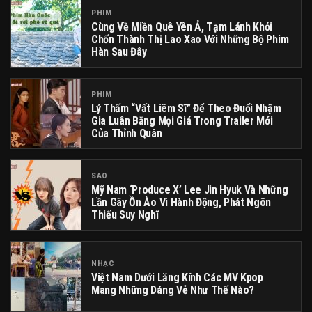
PHIM
Cùng Về Miền Quê Yên Ả, Tạm Lánh Khỏi
Chốn Thành Thị Lao Xao Với Những Bộ Phim
Hàn Sau Đây
PHIM
Lý Thấm “vất Liêm Sĩ” Để Theo Đuổi Nhậm
Gia Luân Bằng Mọi Giá Trong Trailer Mới
Của Thỉnh Quân
SAO
Mỹ Nam ‘Produce X’ Lee Jin Hyuk Và Những
Lần Gây Ồn Ào Vì Hành Động, Phát Ngôn
Thiếu Suy Nghĩ
NHẠC
Việt Nam Dưới Lăng Kính Các MV Kpop
Mang Những Dáng Vẻ Như Thế Nào?