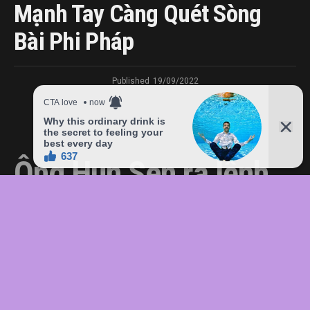
Mạnh Tay Càng Quét Sòng
Bài Phi Pháp
Published
19/09/2022
Ông Hun Sen ra lệnh
truy quét sòng bài phi
pháp
Thủ tướng Campuchia yêu cầu truy quét các sòng bài phi
pháp ở Campuchia, cảnh báo sa thải những quan chức lơ là