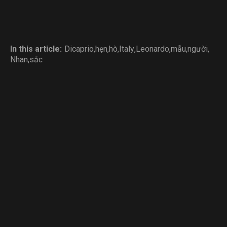
In this article:
Dicaprio
,
hẹn
,
hò
,
Italy
,
Leonardo
,
mẫu
,
người
,
Nhan
,
sắc