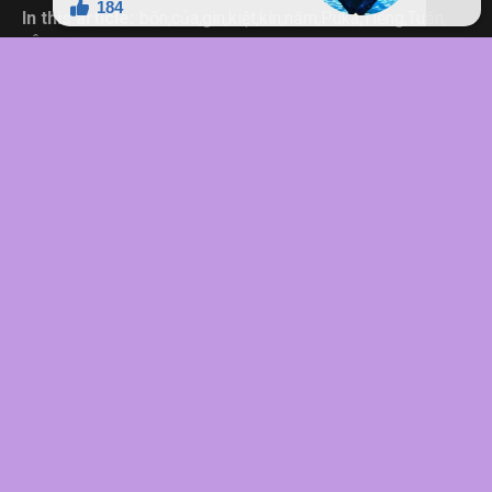
In this article:
bốn
,
của
,
gìn
,
kiệt
,
kín
,
năm
,
Puka
,
Tiếng
,
Tuấn
,
yêu