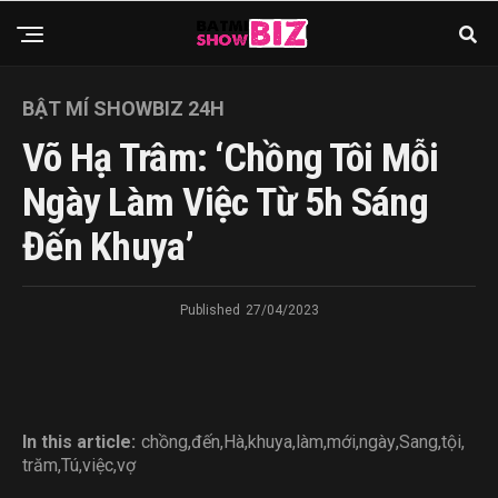
BẬT MÍ SHOWBIZ 24H
Võ Hạ Trâm: ‘Chồng Tôi Mỗi
Ngày Làm Việc Từ 5h Sáng
Đến Khuya’
Published
27/04/2023
In this article:
chồng
,
đến
,
Hà
,
khuya
,
làm
,
mới
,
ngày
,
Sang
,
tội
,
trăm
,
Tú
,
việc
,
vợ