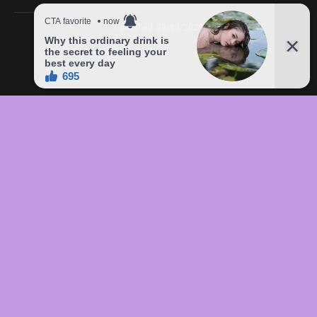
Published
09/09/2023
In this article:
chức
,
của
,
đầu
,
đô
,
Freddie
,
giá
,
hàng
,
lên
,
Mercury
,
món
,
sản