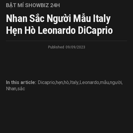
BẬT MÍ SHOWBIZ 24H
Nhan Sắc Người Mẫu Italy
Hẹn Hò Leonardo DiCaprio
Published
09/09/2023
In this article:
Dicaprio
,
hẹn
,
hò
,
Italy
,
Leonardo
,
mẫu
,
người
,
Nhan
,
sắc