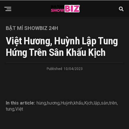
BẬT MÍ SHOWBIZ 24H
Việt Hương, Huỳnh Lập Tung
Hứng Trên Sân Khấu Kịch
Published
10/04/2023
In this article:
hùng
,
hương
,
Huỳnh
,
khấu
,
Kịch
,
lập
,
sản
,
trên
,
tung
,
Việt