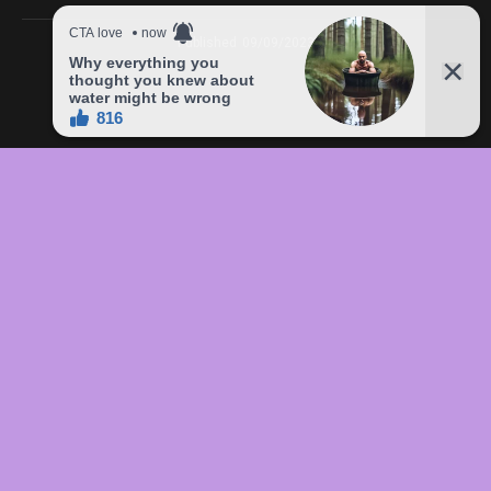
Published
09/09/2023
In this article:
chức
,
của
,
đầu
,
đô
,
Freddie
,
giá
,
hàng
,
lên
,
Mercury
,
món
,
sản