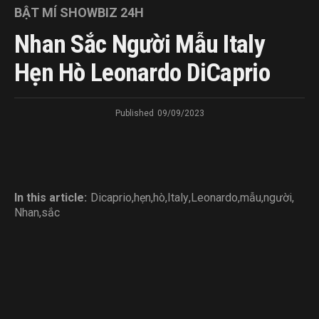
BẬT MÍ SHOWBIZ 24H
Nhan Sắc Người Mẫu Italy
Hẹn Hò Leonardo DiCaprio
Published
09/09/2023
In this article:
Dicaprio
,
hẹn
,
hò
,
Italy
,
Leonardo
,
mẫu
,
người
,
Nhan
,
sắc