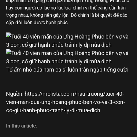
khịa nhau, cố gắng cho qua mùa dịch. Ưng Hoàng Phúc cho
hay con người có lúc nọ lúc kia, chính vì thế càng cần trân
trọng nhau, không nên gây lộn. Đó chính là bí quyết để các
cặp đôi luôn được hạnh phúc.
Tổ ấm nhỏ của nam ca sĩ luôn tràn ngập tiếng cười
Nguồn: https://molistar.com/hau-truong/tuoi-40-
vien-man-cua-ung-hoang-phuc-ben-vo-va-3-con-
co-giu-hanh-phuc-tranh-ly-di-mua-dich
In this article: