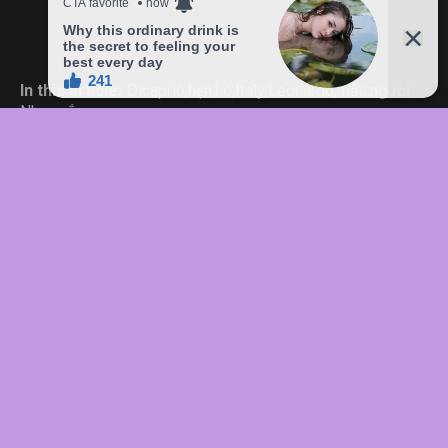
In this article:
Dicaprio
,
hẹn
,
hò
,
Italy
,
Leonardo
,
mẫu
,
người
,
Nhan
,
sắc