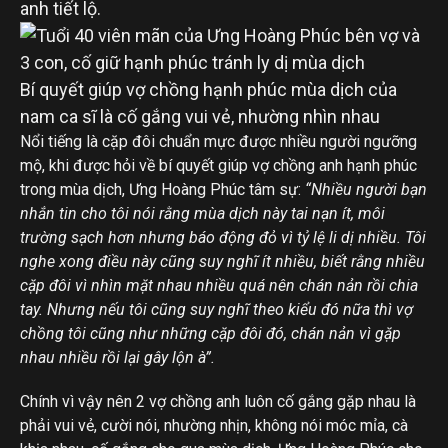
anh tiết lộ.
Bí quyết giúp vợ chồng hạnh phúc mùa dịch của
nam ca sĩ là cố gắng vui vẻ, nhường nhìn nhau
Nổi tiếng là cặp đôi chuẩn mực được nhiều người ngưỡng
mộ, khi được hỏi về bí quyết giúp vợ chồng anh hạnh phúc
trong mùa dịch, Ưng Hoàng Phúc tâm sự:
“Nhiều người bạn
nhắn tin cho tôi nói rằng mùa dịch này tai nạn ít, môi
trường sạch hơn nhưng báo động đỏ vì tỷ lệ li dị nhiều. Tôi
nghe xong điều này cũng suy nghĩ ít nhiều, biết rằng nhiều
cặp đôi vì nhìn mặt nhau nhiều quá nên chán nản rồi chia
tay.
Nhưng nếu tôi cũng suy nghĩ theo kiểu đó nữa thì vợ
chồng tôi cũng như những cặp đôi đó, chán nản vì gặp
nhau nhiều rồi lại gây lộn à”.
Chính vì vậy nên 2 vợ chồng anh luôn cố gắng gặp nhau là
phải vui vẻ, cười nói, nhường nhịn, không nói móc mỉa, cà