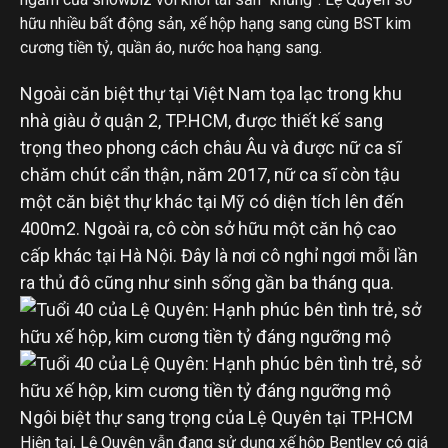
hữu nhiều bất động sản, xế hộp hạng sang cùng BST kim
cương tiền tỷ, quần áo, nước hoa hạng sang.
Ngoài căn biệt thự tại Việt Nam tọa lạc trong khu
nhà giàu ở quận 2, TP.HCM, được thiết kế sang
trọng theo phong cách châu Âu và được nữ ca sĩ
chăm chút cẩn thận, năm 2017, nữ ca sĩ còn tậu
một căn biệt thự khác tại Mỹ có diện tích lên đến
400m2. Ngoài ra, cô còn sở hữu một căn hộ cao
cấp khác tại Hà Nội. Đây là nơi cô nghỉ ngơi mỗi lần
ra thủ đô cũng như sinh sống gần ba tháng qua.
Ngôi biệt thự sang trọng của Lệ Quyên tại TP.HCM
Hiện tại, Lệ Quyên vẫn đang sử dụng xế hộp Bentley có giá