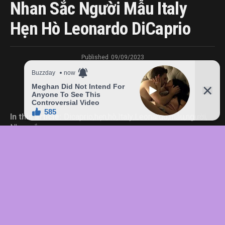
Nhan Sắc Người Mẫu Italy
Hẹn Hò Leonardo DiCaprio
Published
09/09/2023
In this article:
Dicaprio
,
hẹn
,
hò
,
Italy
,
Leonardo
,
mẫu
,
người
,
Nhan
,
sắc