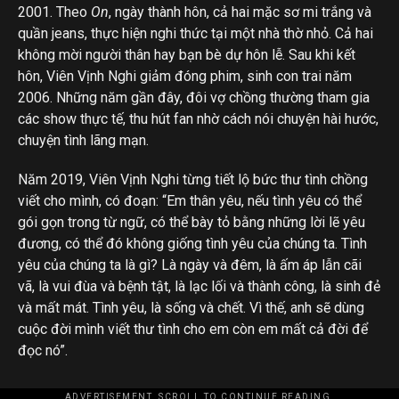
2001. Theo
On
, ngày thành hôn, cả hai mặc sơ mi trắng và
quần jeans, thực hiện nghi thức tại một nhà thờ nhỏ. Cả hai
không mời người thân hay bạn bè dự hôn lễ. Sau khi kết
hôn, Viên Vịnh Nghi giảm đóng phim, sinh con trai năm
2006. Những năm gần đây, đôi vợ chồng thường tham gia
các show thực tế, thu hút fan nhờ cách nói chuyện hài hước,
chuyện tình lãng mạn.
Năm 2019, Viên Vịnh Nghi từng tiết lộ bức thư tình chồng
viết cho mình, có đoạn: “Em thân yêu, nếu tình yêu có thể
gói gọn trong từ ngữ, có thể bày tỏ bằng những lời lẽ yêu
đương, có thể đó không giống tình yêu của chúng ta. Tình
yêu của chúng ta là gì? Là ngày và đêm, là ấm áp lẫn cãi
vã, là vui đùa và bệnh tật, là lạc lối và thành công, là sinh đẻ
và mất mát. Tình yêu, là sống và chết. Vì thế, anh sẽ dùng
cuộc đời mình viết thư tình cho em còn em mất cả đời để
đọc nó”.
ADVERTISEMENT. SCROLL TO CONTINUE READING.