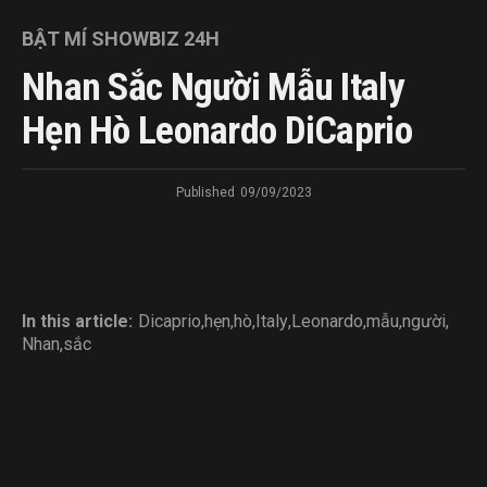
BẬT MÍ SHOWBIZ 24H
Nhan Sắc Người Mẫu Italy
Hẹn Hò Leonardo DiCaprio
Published
09/09/2023
In this article:
Dicaprio
,
hẹn
,
hò
,
Italy
,
Leonardo
,
mẫu
,
người
,
Nhan
,
sắc