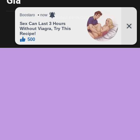
Giá
Published
09/09/2023
In this article:
chức
,
của
,
đầu
,
đô
,
Freddie
,
giá
,
hàng
,
lên
,
Mercury
,
món
,
sản