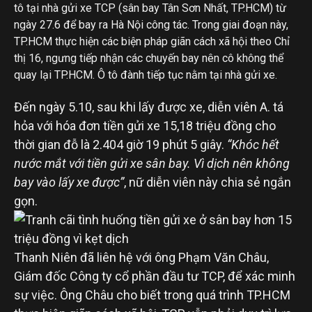
tô tại nhà gửi xe TCP (sân bay Tân Sơn Nhất, TP.HCM) từ
ngày 27.6 để bay ra Hà Nội công tác. Trong giai đoạn này,
TP.HCM thực hiện các biện pháp giãn cách xã hội theo Chỉ
thị 16, ngưng tiếp nhận các chuyến bay nên cô không thể
quay lại TP.HCM. Ô tô đành tiếp tục nằm tại nhà gửi xe.
Đến ngày 5.10, sau khi lấy được xe, diễn viên A. tá
hỏa với hóa đơn tiền gửi xe 15,18 triệu đồng cho
thời gian đỗ là 2.404 giờ 19 phút 5 giây.
“Khóc hết
nước mắt với tiền gửi xe sân bay. Vì dịch nên không
bay vào lấy xe được”
, nữ diễn viên này chia sẻ ngắn
gọn.
Thanh Niên đã liên hệ với ông Phạm Văn Châu,
Giám đốc Công ty cổ phần đầu tư TCP, để xác minh
sự việc. Ông Châu cho biết trong quá trình TP.HCM