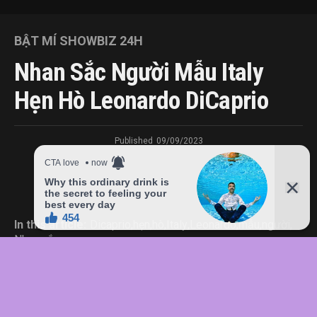
BẬT MÍ SHOWBIZ 24H
Nhan Sắc Người Mẫu Italy
Hẹn Hò Leonardo DiCaprio
Published
09/09/2023
In this article:
Dicaprio
,
hẹn
,
hò
,
Italy
,
Leonardo
,
mẫu
,
người
,
Nhan
,
sắc