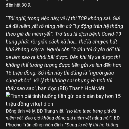
đến hết 30.9.
“
Tôi nghĩ, trong việc này, về lý thì TCP không sai. Giá
cả đã niêm yết rõ ràng nên cứ “tự động trên hệ thống
theo giá đã niêm yết”. Trớ trêu là dịch bệnh Covid-19
bùng phát, rồi giãn cách xã hội… thế là chuyện bất
khả kháng xảy ra. Người còn “ở đâu thì ở yên đó” thì
xe làm sao ra khỏi bãi được. Đến khi lấy xe được thì
không thể tưởng tượng được tiền gửi xe lên đến hơn
15 triệu đồng. Số tiền này thì đúng là “người giàu
cũng khóc”. Về lý thì không sai nhưng về tình thì…
thấy sao sao”,
bạn đọc (BĐ) Thanh Hoài viết.
Đồng tình về lý, BĐ Trung viết:
“Họ làm theo bảng giá đã
niêm yết. Bao giờ không đúng giá niêm yết hẵng nói”.
BĐ
Phương Trần cũng nhận định:
“Đúng là về lý thì họ không