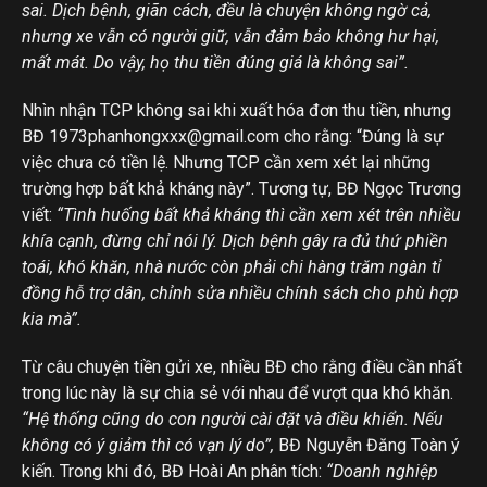
sai. Dịch bệnh, giãn cách, đều là chuyện không ngờ cả,
nhưng xe vẫn có người giữ, vẫn đảm bảo không hư hại,
mất mát. Do vậy, họ thu tiền đúng giá là không sai”.
Nhìn nhận TCP không sai khi xuất hóa đơn thu tiền, nhưng
BĐ 1973phanhongxxx@gmail.com cho rằng: “Đúng là sự
việc chưa có tiền lệ. Nhưng TCP cần xem xét lại những
trường hợp bất khả kháng này”. Tương tự, BĐ Ngọc Trương
viết:
“Tình huống bất khả kháng thì cần xem xét trên nhiều
khía cạnh, đừng chỉ nói lý. Dịch bệnh gây ra đủ thứ phiền
toái, khó khăn, nhà nước còn phải chi hàng trăm ngàn tỉ
đồng hỗ trợ dân, chỉnh sửa nhiều chính sách cho phù hợp
kia mà”.
Từ câu chuyện tiền gửi xe, nhiều BĐ cho rằng điều cần nhất
trong lúc này là sự chia sẻ với nhau để vượt qua khó khăn.
“Hệ thống cũng do con người cài đặt và điều khiển. Nếu
không có ý giảm thì có vạn lý do”,
BĐ Nguyễn Đăng Toàn ý
kiến. Trong khi đó, BĐ Hoài An phân tích:
“Doanh nghiệp