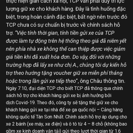
thực hiện giãn cách xã hội, TCP vẫn phải duy trì lực
lượng giữ xe cho khách hàng. Đây là tình huống đặc
biệt, trong hoàn cảnh đặc biệt, bất ngờ nên trước đó
TCP chưa có sự chuẩn bị trước về chính sách hỗ
trợ.
“Việc tính thời gian, tính tiền gửi xe của TCP
được làm tự động trên hệ thống theo giá đã niêm yết
nên phía nhà xe không thể can thiệp được việc giảm
giá tiền khi đã xuất hóa đơn. Do vậy, đối với những
trường hợp đã lấy xe như chị A., chúng tôi dự kiến hỗ
trợ theo hướng tặng voucher giữ xe miễn phí tháng
hoặc trong lần gửi xe tiếp theo
”, ông Châu thông tin.
Ngày 7.10, đại diện TCP cho biết TCP đã thông qua chính
sách hỗ trợ cho khách hàng gửi xe bị ảnh hưởng bởi
dịch Covid-19. Theo đó, công ty sẽ tặng thẻ giữ xe cho
khách hàng gửi xe tại nhà để xe ga quốc nội – Cảng hàng
không quốc tế Tân Sơn Nhất. Chính sách hỗ trợ áp dụng cho
xe 2 bánh (xe máy, xe điện) và ô tô từ 4 – 8 chỗ (không bao
gồm xe kinh doanh vận tải) gửi theo lượt thời gian từ 1.6