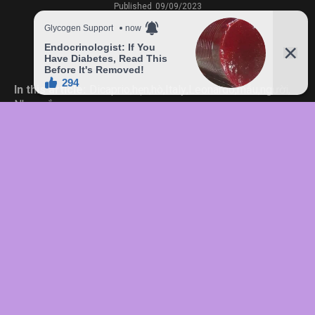
Published
09/09/2023
In this article:
Dicaprio
,
hẹn
,
hò
,
Italy
,
Leonardo
,
mẫu
,
người
,
Nhan
,
sắc