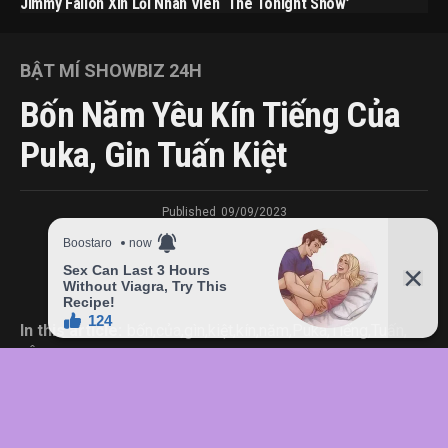
Jimmy Fallon Xin Lỗi Nhân Viên ‘The Tonight Show’
BẬT MÍ SHOWBIZ 24H
Bốn Năm Yêu Kín Tiếng Của
Puka, Gin Tuấn Kiệt
Published
09/09/2023
In this article:
bốn
,
của
,
gìn
,
kiệt
,
kín
,
năm
,
Puka
,
Tiếng
,
Tuấn
,
yêu