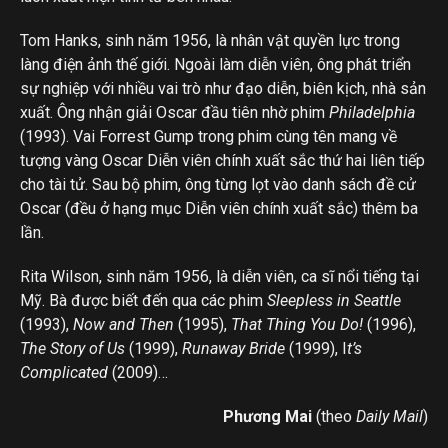
Tom Hanks, sinh năm 1956, là nhân vật quyền lực trong
làng điện ảnh thế giới. Ngoài làm diễn viên, ông phát triển
sự nghiệp với nhiều vai trò như đạo diễn, biên kịch, nhà sản
xuất. Ông nhận giải Oscar đầu tiên nhờ phim
Philadelphia
(1993). Vai Forrest Gump trong phim cùng tên mang về
tượng vàng Oscar Diễn viên chính xuất sắc thứ hai liên tiếp
cho tài tử. Sau bộ phim, ông từng lọt vào danh sách đề cử
Oscar (đều ở hạng mục Diễn viên chính xuất sắc) thêm ba
lần.
Rita Wilson, sinh năm 1956, là diễn viên, ca sĩ nổi tiếng tại
Mỹ. Bà được biết đến qua các phim
Sleepless in Seattle
(1993),
Now and Then
(1995),
That Thing You Do!
(1996),
The Story of Us
(1999),
Runaway Bride
(1999), I
t’s
Complicated
(2009)…
Phương Mai
(theo
Daily Mail
)