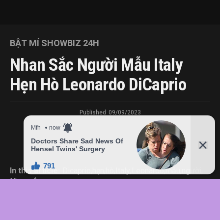
BẬT MÍ SHOWBIZ 24H
Nhan Sắc Người Mẫu Italy
Hẹn Hò Leonardo DiCaprio
Published
09/09/2023
In this article:
Dicaprio
,
hẹn
,
hò
,
Italy
,
Leonardo
,
mẫu
,
người
,
Nhan
,
sắc