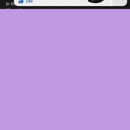
In this article:
Dicaprio
,
hẹn
,
hò
,
Italy
,
Leonardo
,
mẫu
,
người
,
Nhan
,
sắc