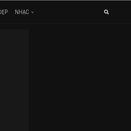
ĐẸP
NHẠC