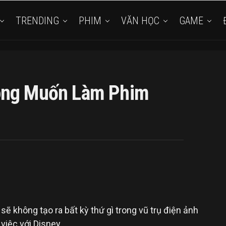
TRENDING
PHIM
VĂN HỌC
GAME
ông Muốn Làm Phim
sẽ không tạo ra bất kỳ thứ gì trong vũ trụ điện ảnh
việc với Disney.