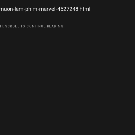
g-muon-lam-phim-marvel-4527248.html
T. SCROLL TO CONTINUE READING.