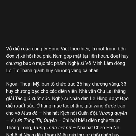
Vở diễn của công ty Song Việt thực hiện, là một trong bốn
đơn vị xã hội hóa phía Nam góp mặt tại liên hoan, đoạt huy
chương bạc ở mục tác phẩm. Nghệ sĩ Võ Minh Lâm đóng
Lê Tư Thành giành huy chương vàng cá nhân.
Ngoài Thoại Mỹ, ban tổ chức trao 25 huy chương vàng, 33
huy chương bạc cho các diễn viên. Nhà văn Chu Lai thắng
giải Tác giả xuất sắc, Nghệ sĩ Nhân dan Lê Hùng đoạt Đạo
diễn xuất sắc. Ở hạng mục tác phẩm, giải vàng được trao
cho vở
Mưa đỏ
– Nhà hát Kịch nói Quân đội,
Vương quyền
– Vụ án Tống Thị Quyên
– Chi hội biểu diễn nghệ thuật
Thăng Long,
Trung Trinh liệt nữ
– Nhà hát Chèo Hà Nội.
Nghệ sĩ Nhân dân Thoại Miêu gửi thư từ chối nhận huy