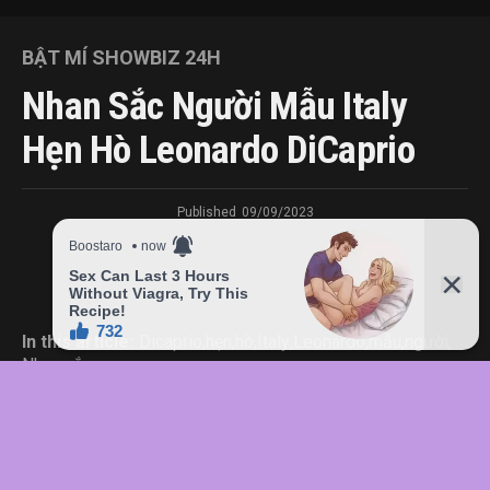
BẬT MÍ SHOWBIZ 24H
Nhan Sắc Người Mẫu Italy
Hẹn Hò Leonardo DiCaprio
Published
09/09/2023
In this article:
Dicaprio
,
hẹn
,
hò
,
Italy
,
Leonardo
,
mẫu
,
người
,
Nhan
,
sắc