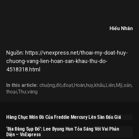
Hiểu Nhân
Nguồn: https://vnexpress.net/thoai-my-doat-huy-
chuong-vang-lien-hoan-san-khau-thu-do-
4518318.html
In this article:
chuộng
,
đô
,
đoạt
,
Hoàn
,
huy
,
khấu
,
Liên
,
Mỹ
,
sản
,
thoại
,
Thư
,
vàng
Hàng Chục Món Đồ Của Freddie Mercury Lên Sàn Đấu Giá
‘Địa Đàng Sụp Đổ’: Lee Byung Hun Tỏa Sáng Với Vai Phản
Diện – VnExpress