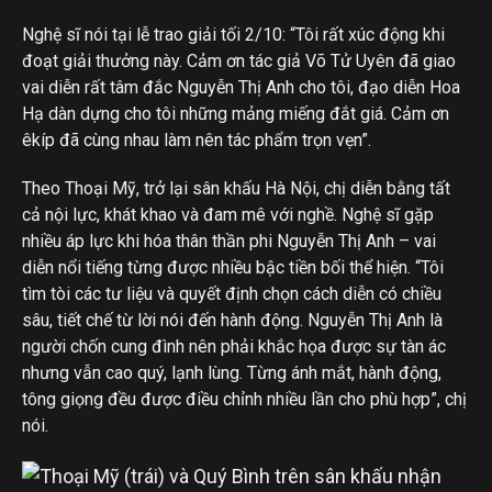
Nghệ sĩ nói tại lễ trao giải tối 2/10: “Tôi rất xúc động khi
đoạt giải thưởng này. Cảm ơn tác giả Võ Tử Uyên đã giao
vai diễn rất tâm đắc Nguyễn Thị Anh cho tôi, đạo diễn Hoa
Hạ dàn dựng cho tôi những mảng miếng đắt giá. Cảm ơn
êkíp đã cùng nhau làm nên tác phẩm trọn vẹn”.
Theo Thoại Mỹ, trở lại sân khấu Hà Nội, chị diễn bằng tất
cả nội lực, khát khao và đam mê với nghề. Nghệ sĩ gặp
nhiều áp lực khi hóa thân thần phi Nguyễn Thị Anh – vai
diễn nổi tiếng từng được nhiều bậc tiền bối thể hiện. “Tôi
tìm tòi các tư liệu và quyết định chọn cách diễn có chiều
sâu, tiết chế từ lời nói đến hành động. Nguyễn Thị Anh là
người chốn cung đình nên phải khắc họa được sự tàn ác
nhưng vẫn cao quý, lạnh lùng. Từng ánh mắt, hành động,
tông giọng đều được điều chỉnh nhiều lần cho phù hợp”, chị
nói.