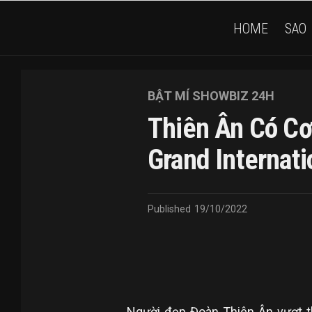
HOME
SAO
BẬT MÍ SHOWBIZ 24H
Thiên Ân Có Cơ
Grand Internati
Published
19/10/2022
Người đẹp Đoàn Thiên Ân vượt th