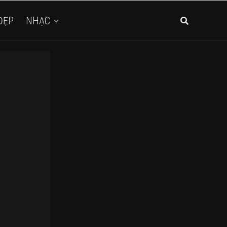
ĐẸP
NHẠC