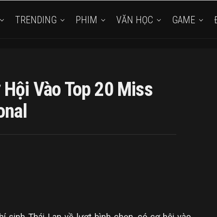
TRENDING
PHIM
VĂN HỌC
GAME
 Hội Vào Top 20 Miss
onal
í sinh Thái Lan về lượt bình chọn, có cơ hội vào