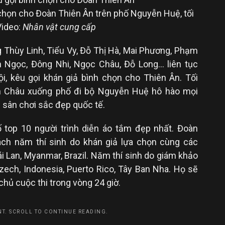
chọn cho Đoàn Thiên Ân trên phố Nguyễn Huệ, tối
Video:
Nhân vật cung cấp
g Thùy Linh, Tiểu Vy, Đỗ Thị Hà, Mai Phương, Phạm
 Ngọc, Đông Nhi, Ngọc Châu, Đỗ Long… liên tục
ội, kêu gọi khán giả bình chọn cho Thiên Ân. Tối
 Châu xuống phố đi bộ Nguyễn Huệ hô hào mọi
i sân chơi sắc đẹp quốc tế.
 top 10 người trình diễn áo tắm đẹp nhất. Đoàn
ch năm thí sinh do khán giả lựa chọn cùng các
 Lan, Myanmar, Brazil. Năm thí sinh do giám khảo
ch, Indonesia, Puerto Rico, Tây Ban Nha. Họ sẽ
chủ cuộc thi trong vòng 24 giờ.
T. SCROLL TO CONTINUE READING.