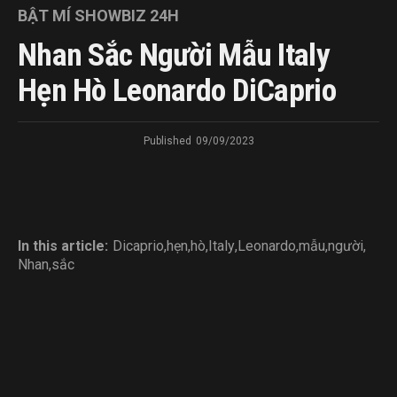
BẬT MÍ SHOWBIZ 24H
Nhan Sắc Người Mẫu Italy
Hẹn Hò Leonardo DiCaprio
Published
09/09/2023
In this article:
Dicaprio
,
hẹn
,
hò
,
Italy
,
Leonardo
,
mẫu
,
người
,
Nhan
,
sắc