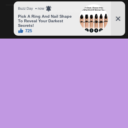
Published
09/09/2023
In this article:
chức
,
của
,
đầu
,
đô
,
Freddie
,
giá
,
hàng
,
lên
,
Mercury
,
món
,
sản