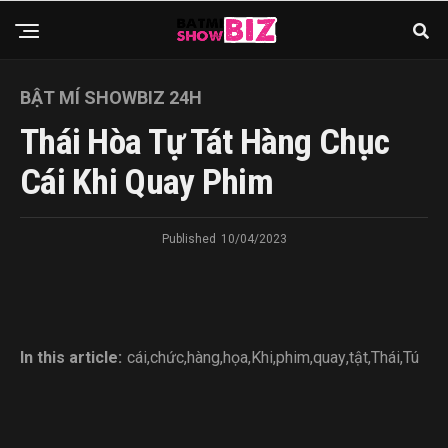
BẬT MÍ SHOWBIZ 24H
Thái Hòa Tự Tát Hàng Chục
Cái Khi Quay Phim
Published
10/04/2023
In this article:
cái
,
chức
,
hàng
,
họa
,
Khi
,
phim
,
quay
,
tật
,
Thái
,
Tú