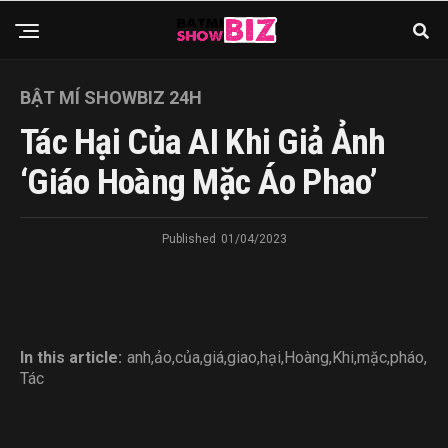
BẬT MÍ SHOWBIZ 24H
Tác Hại Của AI Khi Giả Ảnh
‘Giáo Hoàng Mặc Áo Phao’
Published
01/04/2023
In this article:
anh
,
ảo
,
của
,
giá
,
giao
,
hại
,
Hoàng
,
Khi
,
mặc
,
pháo
,
Tác