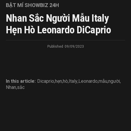
BẬT MÍ SHOWBIZ 24H
Nhan Sắc Người Mẫu Italy
Hẹn Hò Leonardo DiCaprio
Published
09/09/2023
In this article:
Dicaprio
,
hẹn
,
hò
,
Italy
,
Leonardo
,
mẫu
,
người
,
Nhan
,
sắc