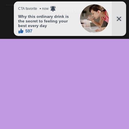
Published
09/09/2023
In this article:
chức
,
của
,
đầu
,
đô
,
Freddie
,
giá
,
hàng
,
lên
,
Mercury
,
món
,
sản