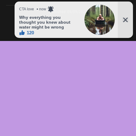
Published
09/09/2023
In this article:
chức
,
của
,
đầu
,
đô
,
Freddie
,
giá
,
hàng
,
lên
,
Mercury
,
món
,
sản