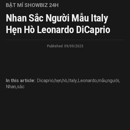
BẬT MÍ SHOWBIZ 24H
Nhan Sắc Người Mẫu Italy
Hẹn Hò Leonardo DiCaprio
Published
09/09/2023
In this article:
Dicaprio
,
hẹn
,
hò
,
Italy
,
Leonardo
,
mẫu
,
người
,
Nhan
,
sắc