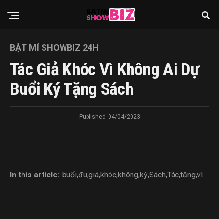
BẬT MÍ SHOWBIZ 24H
Tác Giả Khóc Vì Không Ai Dự
Buổi Ký Tặng Sách
Published
04/04/2023
In this article:
buổi
,
đu
,
giá
,
khóc
,
không
,
kỳ
,
Sách
,
Tác
,
tăng
,
vì