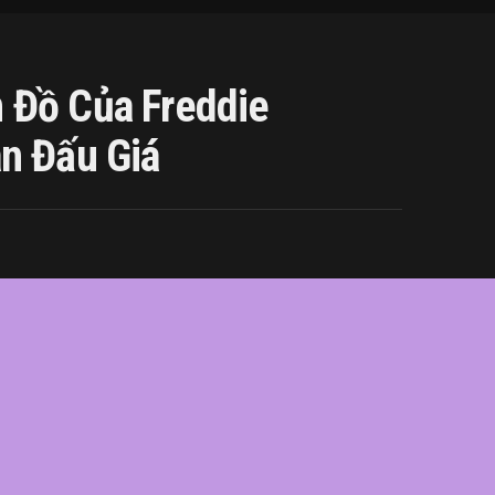
 Đồ Của Freddie
n Đấu Giá
ie
,
giá
,
hàng
,
lên
,
Mercury
,
món
,
sản