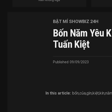
Kiến Không Ngủ
BẬT MÍ SHOWBIZ 24H
Bốn Năm Yêu Kí
Tuấn Kiệt
Published
09/09/2023
In this article:
bốn
,
của
,
gìn
,
kiệt
,
kín
,
nă