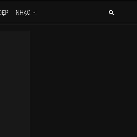
ĐẸP
NHẠC