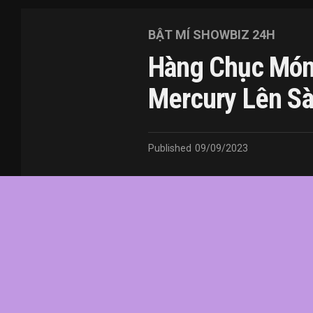
BẬT MÍ SHOWBIZ 24H
Hàng Chục Món
Mercury Lên Sà
Published
09/09/2023
In this article:
chức
,
của
,
đầu
,
đô
,
Fredd