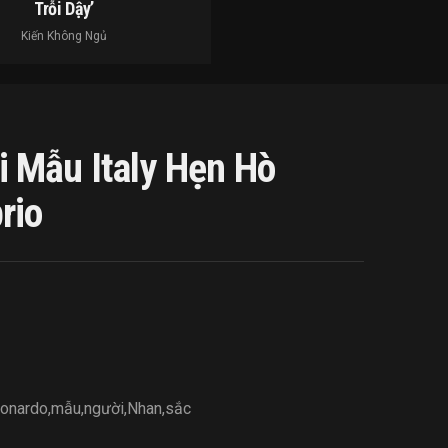
Trỗi Dậy’
Kiến Không Ngủ
 Mẫu Italy Hẹn Hò
rio
onardo
,
mẫu
,
người
,
Nhan
,
sắc