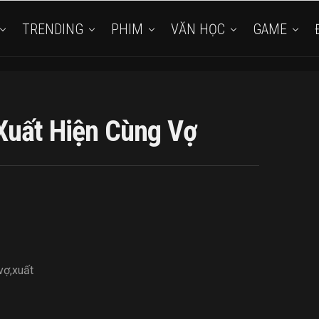
TRENDING
PHIM
VĂN HỌC
GAME
Xuất Hiện Cùng Vợ
vợ
,
xuất