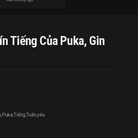
Kiến Không Ngủ
n Tiếng Của Puka, Gin
m
,
Puka
,
Tiếng
,
Tuấn
,
yêu