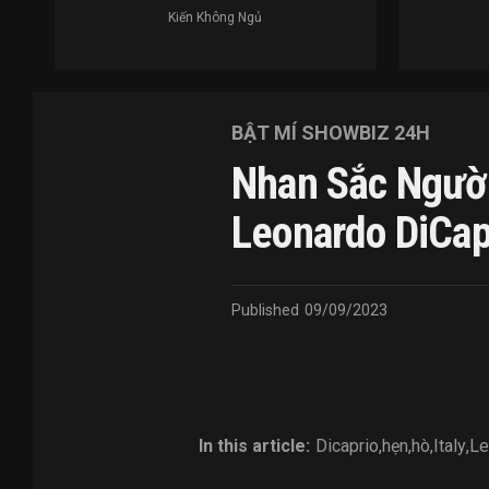
Kiến Không Ngủ
BẬT MÍ SHOWBIZ 24H
Nhan Sắc Người
Leonardo DiCap
Published
09/09/2023
In this article:
Dicaprio
,
hẹn
,
hò
,
Italy
,
Le