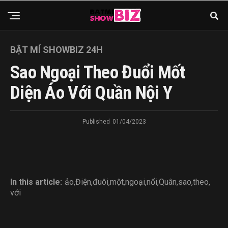
BẬT MÍ SHOWBIZ 24H
Sao Ngoại Theo Đuổi Mốt
Diện Áo Với Quần Nội Y
Published
01/04/2023
In this article:
ảo
,
Điện
,
đuôi
,
một
,
ngoại
,
nổi
,
Quân
,
sao
,
theo
,
với