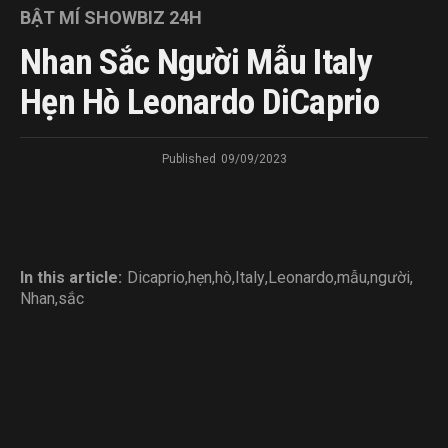
BẬT MÍ SHOWBIZ 24H
Nhan Sắc Người Mẫu Italy
Hẹn Hò Leonardo DiCaprio
Published
09/09/2023
In this article:
Dicaprio
,
hẹn
,
hò
,
Italy
,
Leonardo
,
mẫu
,
người
,
Nhan
,
sắc