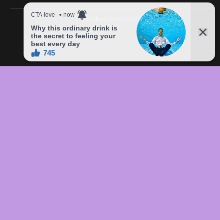
Published
09/09/2023
In this article:
chức
,
của
,
đầu
,
đô
,
Freddie
,
giá
,
hàng
,
lên
,
Mercury
,
món
,
sản