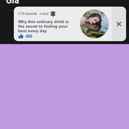
Giá
Published
09/09/2023
In this article:
chức
,
của
,
đầu
,
đô
,
Freddie
,
giá
,
hàng
,
lên
,
Mercury
,
món
,
sản