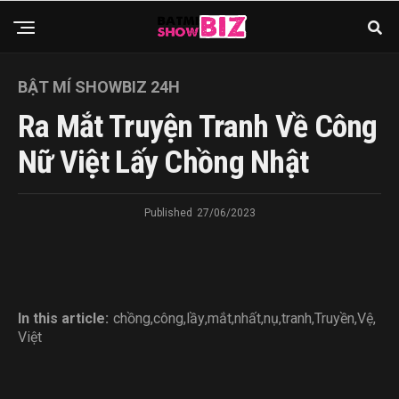
BẬT MÍ SHOWBIZ 24H
Ra Mắt Truyện Tranh Về Công
Nữ Việt Lấy Chồng Nhật
Published
27/06/2023
In this article:
chồng
,
công
,
lầy
,
mắt
,
nhất
,
nụ
,
tranh
,
Truyền
,
Vệ
,
Việt