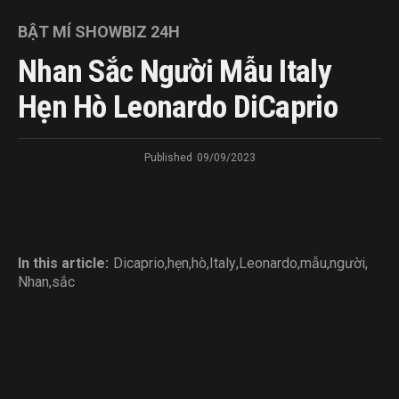
BẬT MÍ SHOWBIZ 24H
Nhan Sắc Người Mẫu Italy
Hẹn Hò Leonardo DiCaprio
Published
09/09/2023
In this article:
Dicaprio
,
hẹn
,
hò
,
Italy
,
Leonardo
,
mẫu
,
người
,
Nhan
,
sắc