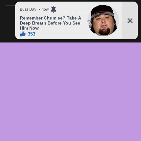
Published
09/09/2023
In this article:
chức
,
của
,
đầu
,
đô
,
Freddie
,
giá
,
hàng
,
lên
,
Mercury
,
món
,
sản