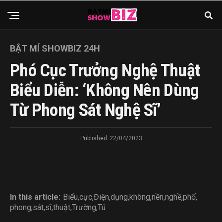
BẬT MÍ SHOWBIZ 24H
Phó Cục Trưởng Nghệ Thuật
Biểu Diễn: ‘Không Nên Dùng
Từ Phong Sát Nghệ Sĩ’
Published
22/04/2023
In this article:
Biểu
,
cực
,
Điện
,
dụng
,
không
,
nền
,
nghề
,
phố
,
phong
,
sát
,
sĩ
,
thuật
,
Trường
,
Tú