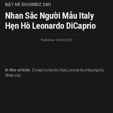
BẬT MÍ SHOWBIZ 24H
Nhan Sắc Người Mẫu Italy
Hẹn Hò Leonardo DiCaprio
Published
09/09/2023
In this article:
Dicaprio
,
hẹn
,
hò
,
Italy
,
Leonardo
,
mẫu
,
người
,
Nhan
,
sắc