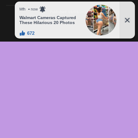
Published
09/09/2023
In this article:
chức
,
của
,
đầu
,
đô
,
Freddie
,
giá
,
hàng
,
lên
,
Mercury
,
món
,
sản