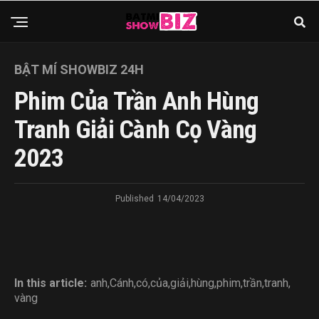
BẬT MÍ SHOWBIZ 24H
Phim Của Trần Anh Hùng
Tranh Giải Cành Cọ Vàng
2023
Published
14/04/2023
In this article:
anh
,
Cánh
,
có
,
của
,
giải
,
hùng
,
phim
,
trần
,
tranh
,
vàng