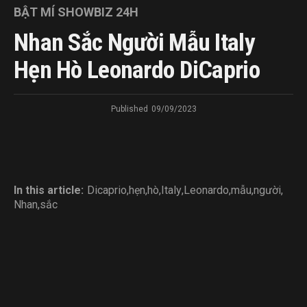
BẬT MÍ SHOWBIZ 24H
Nhan Sắc Người Mẫu Italy
Hẹn Hò Leonardo DiCaprio
Published
09/09/2023
In this article:
Dicaprio
,
hẹn
,
hò
,
Italy
,
Leonardo
,
mẫu
,
người
,
Nhan
,
sắc