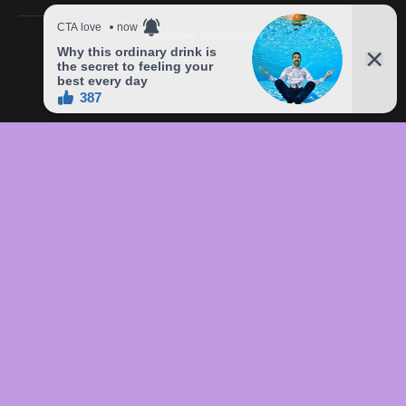
Published
09/09/2023
In this article:
chức
,
của
,
đầu
,
đô
,
Freddie
,
giá
,
hàng
,
lên
,
Mercury
,
món
,
sản