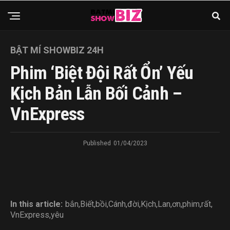
BẬT MÍ SHOWBIZ 24H
Phim ‘Biệt Đội Rất Ổn’ Yếu
Kịch Bản Lẫn Bối Cảnh –
VnExpress
Published
01/04/2023
In this article:
bắn
,
Biết
,
bồi
,
Cánh
,
đời
,
Kịch
,
Lan
,
ơn
,
phim
,
rất
,
VnExpress
,
yêu