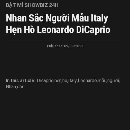
BẬT MÍ SHOWBIZ 24H
Nhan Sắc Người Mẫu Italy
Hẹn Hò Leonardo DiCaprio
Published
09/09/2023
In this article:
Dicaprio
,
hẹn
,
hò
,
Italy
,
Leonardo
,
mẫu
,
người
,
Nhan
,
sắc