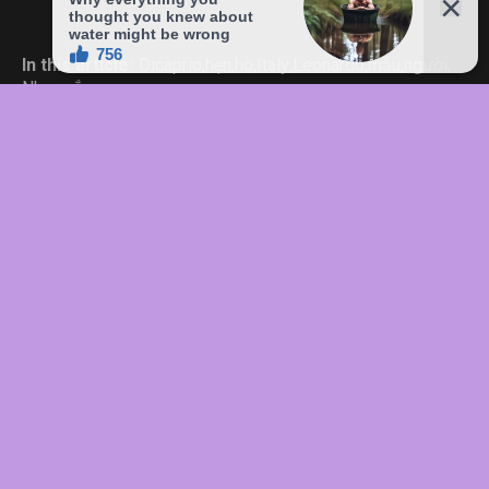
In this article:
Dicaprio
,
hẹn
,
hò
,
Italy
,
Leonardo
,
mẫu
,
người
,
Nhan
,
sắc