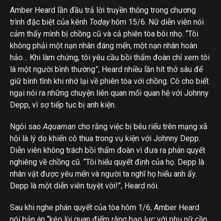
Amber Heard lần đầu trả lời truyền thông trong chương
trình đặc biệt của kênh
Today
hôm 15/6. Nữ diễn viên nói
cảm thấy mình bị chồng cũ và cả phiên tòa bôi nhọ. “Tôi
không phải một nạn nhân đáng mến, một nạn nhân hoàn
hảo… Khi làm chứng, tôi yêu cầu bồi thẩm đoàn chỉ xem tôi
là một người bình thường”, Heard nhiều lần hít thở sâu để
giữ bình tĩnh khi nhớ lại về phiên tòa với chồng. Cô cho biết
ngại nói ra những chuyện liên quan mối quan hệ với Johnny
Depp, vì sợ tiếp tục bị anh kiện.
Ngôi sao
Aquaman
cho rằng việc bị bêu riếu trên mạng xã
hội là lý do khiến cô thua trong vụ kiện với Johnny Depp.
Diễn viên không trách bồi thẩm đoàn vì đưa ra phán quyết
nghiêng về chồng cũ. “Tôi hiểu quyết định của họ. Depp là
nhân vật được yêu mến và người ta nghĩ họ hiểu anh ấy.
Depp là một diễn viên tuyệt vời!”, Heard nói.
Sau khi nghe phán quyết của tòa hôm 1/6, Amber Heard
nói bản án “kéo lùi quan điểm rằng bạo lực với phụ nữ cần