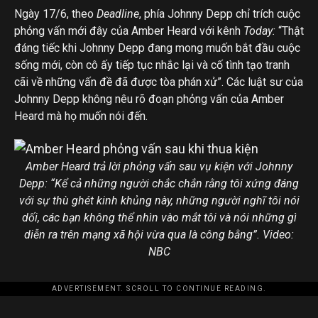
Ngày 17/6, theo
Deadline
, phía Johnny Depp chỉ trích cuộc
phỏng vấn mới đây của Amber Heard với kênh
Today:
“Thật
đáng tiếc khi Johnny Depp đang mong muốn bắt đầu cuộc
sống mới, còn cô ấy tiếp tục nhắc lại và cố tình tạo tranh
cãi về những vấn đề đã được tòa phán xử”. Các luật sư của
Johnny Depp không nêu rõ đoạn phỏng vấn của Amber
Heard mà họ muốn nói đến.
Amber Heard trả lời phỏng vấn sau vụ kiện với Johnny
Depp: “Kể cả những người chắc chắn rằng tôi xứng đáng
với sự thù ghét kinh khủng này, những người nghĩ tôi nói
dối, các bạn không thể nhìn vào mắt tôi và nói những gì
diễn ra trên mạng xã hội vừa qua là công bằng”. Video:
NBC
ADVERTISEMENT. SCROLL TO CONTINUE READING.