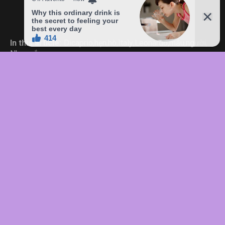
In this article:
Dicaprio
,
hẹn
,
hò
,
Italy
,
Leonardo
,
mẫu
,
người
,
Nhan
,
sắc