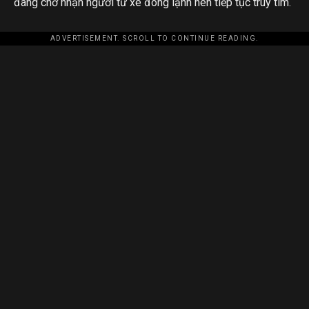
đang chờ nhận người từ xe đông lạnh nên tiếp tục truy tìm.
ADVERTISEMENT. SCROLL TO CONTINUE READING.