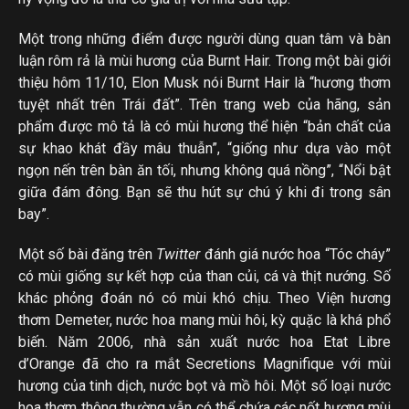
Một trong những điểm được người dùng quan tâm và bàn
luận rôm rả là mùi hương của Burnt Hair. Trong một bài giới
thiệu hôm 11/10, Elon Musk nói Burnt Hair là “hương thơm
tuyệt nhất trên Trái đất”. Trên trang web của hãng, sản
phẩm được mô tả là có mùi hương thể hiện “bản chất của
sự khao khát đầy mâu thuẫn”, “giống như dựa vào một
ngọn nến trên bàn ăn tối, nhưng không quá nồng”, “Nổi bật
giữa đám đông. Bạn sẽ thu hút sự chú ý khi đi trong sân
bay”.
Một số bài đăng trên
Twitter
đánh giá nước hoa “Tóc cháy”
có mùi giống sự kết hợp của than củi, cá và thịt nướng. Số
khác phỏng đoán nó có mùi khó chịu. Theo Viện hương
thơm Demeter, nước hoa mang mùi hôi, kỳ quặc là khá phổ
biến. Năm 2006, nhà sản xuất nước hoa Etat Libre
d’Orange đã cho ra mắt Secretions Magnifique với mùi
hương của tinh dịch, nước bọt và mồ hôi. Một số loại nước
hoa thơm thông thường vẫn có thể chứa các nốt hương mùi