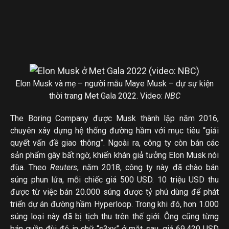
Elon Musk và mẹ – người mẫu Maye Musk – dự sự kiện
thời trang Met Gala 2022. Video:
NBC
The Boring Company được Musk thành lập năm 2016,
chuyên xây dựng hệ thống đường hầm với mục tiêu “giải
quyết vấn đề giao thông”. Ngoài ra, công ty còn bán các
sản phẩm gây bất ngờ, khiến khán giả tưởng Elon Musk nói
đùa. Theo
Reuters
, năm 2018, công ty này đã chào bán
súng phun lửa, mỗi chiếc giá 500 USD. 10 triệu USD thu
được từ việc bán 20.000 súng được tỷ phú dùng để phát
triển dự án đường hầm Hyperloop. Trong khi đó, hơn 1.000
súng loại này đã bị tịch thu trên thế giới. Ông cũng từng
bán quần đùi đỏ in chữ “s3xy” ở mặt sau, giá 69.420 USD