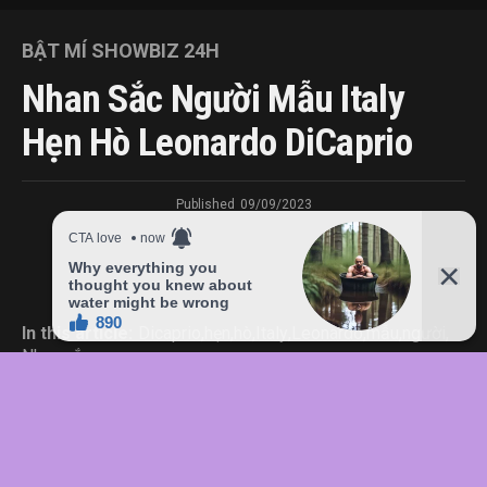
BẬT MÍ SHOWBIZ 24H
Nhan Sắc Người Mẫu Italy
Hẹn Hò Leonardo DiCaprio
Published
09/09/2023
In this article:
Dicaprio
,
hẹn
,
hò
,
Italy
,
Leonardo
,
mẫu
,
người
,
Nhan
,
sắc