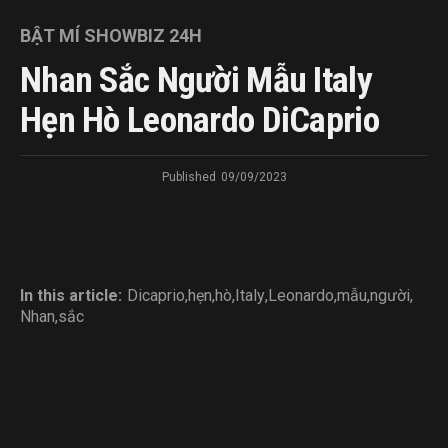
BẬT MÍ SHOWBIZ 24H
Nhan Sắc Người Mẫu Italy
Hẹn Hò Leonardo DiCaprio
Published
09/09/2023
In this article:
Dicaprio
,
hẹn
,
hò
,
Italy
,
Leonardo
,
mẫu
,
người
,
Nhan
,
sắc