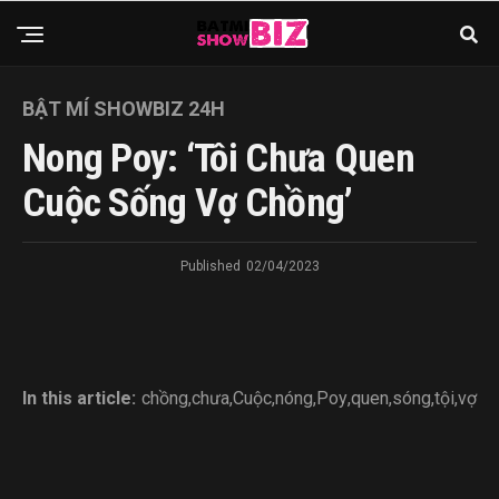
BẬT MÍ SHOWBIZ 24H
Nong Poy: ‘Tôi Chưa Quen
Cuộc Sống Vợ Chồng’
Published
02/04/2023
In this article:
chồng
,
chưa
,
Cuộc
,
nóng
,
Poy
,
quen
,
sóng
,
tội
,
vợ