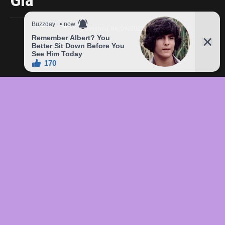
Giá
Published
09/09/2023
In this article:
chức
,
của
,
đầu
,
đô
,
Freddie
,
giá
,
hàng
,
lên
,
Mercury
,
món
,
sản