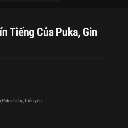
n Tiếng Của Puka, Gin
m
,
Puka
,
Tiếng
,
Tuấn
,
yêu