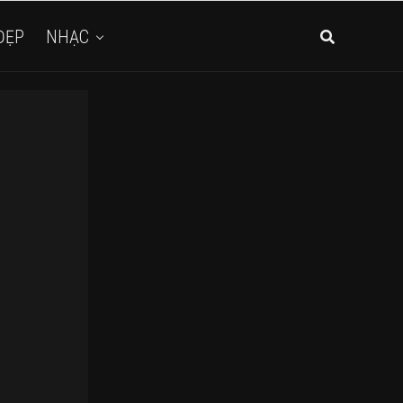
ĐẸP
NHẠC