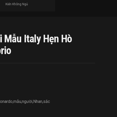
Kiến Không Ngủ
 Mẫu Italy Hẹn Hò
rio
onardo
,
mẫu
,
người
,
Nhan
,
sắc