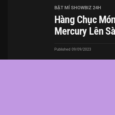
BẬT MÍ SHOWBIZ 24H
Hàng Chục Món
Mercury Lên Sà
Published
09/09/2023
In this article:
chức
,
của
,
đầu
,
đô
,
Fredd