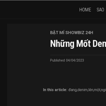
HOME
SAO
BẬT MÍ SHOWBIZ 24H
Những Mốt Den
Published
04/04/2023
In this article:
đang
,
denim
,
lên
,
một
,
ng