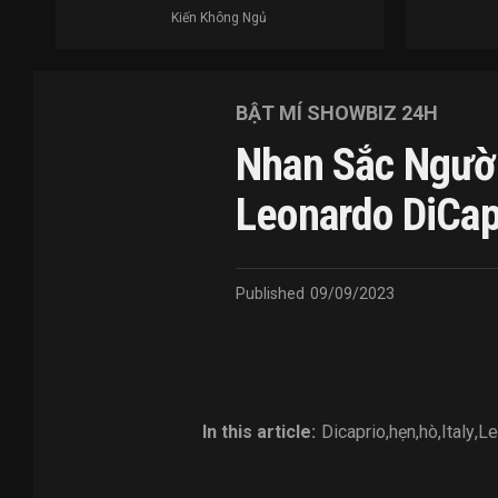
Kiến Không Ngủ
BẬT MÍ SHOWBIZ 24H
Nhan Sắc Người
Leonardo DiCap
Published
09/09/2023
In this article:
Dicaprio
,
hẹn
,
hò
,
Italy
,
Le