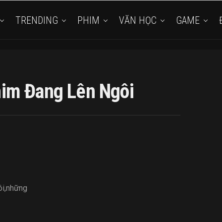
TRENDING
PHIM
VĂN HỌC
GAME
im Đang Lên Ngôi
ôi
,
những