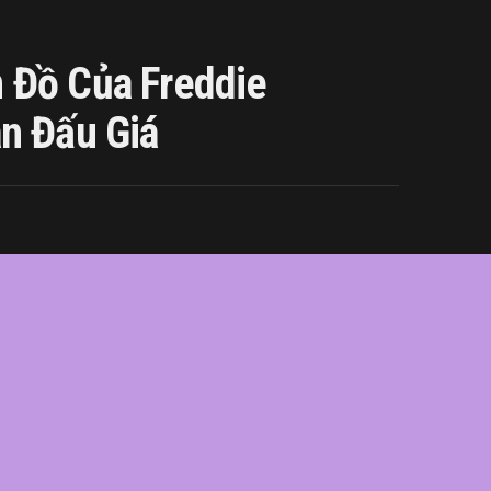
 Đồ Của Freddie
n Đấu Giá
ie
,
giá
,
hàng
,
lên
,
Mercury
,
món
,
sản