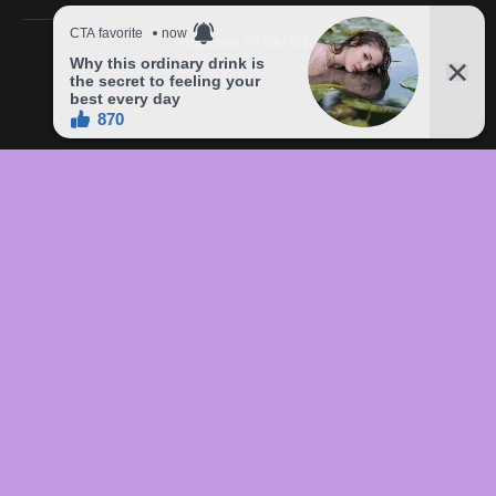
Published
09/09/2023
In this article:
chức
,
của
,
đầu
,
đô
,
Freddie
,
giá
,
hàng
,
lên
,
Mercury
,
món
,
sản