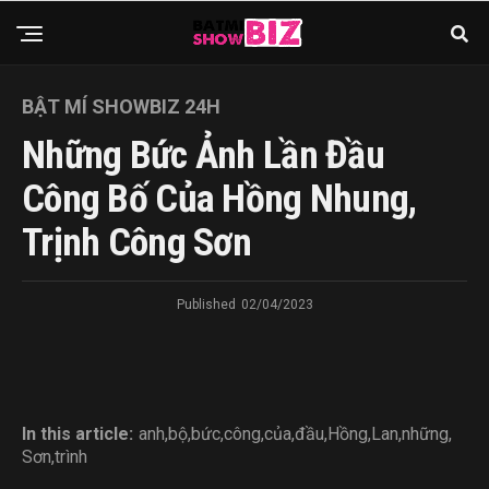
BẬT MÍ SHOWBIZ 24H
Những Bức Ảnh Lần Đầu
Công Bố Của Hồng Nhung,
Trịnh Công Sơn
Published
02/04/2023
In this article:
anh
,
bộ
,
bức
,
công
,
của
,
đầu
,
Hồng
,
Lan
,
những
,
Sơn
,
trình