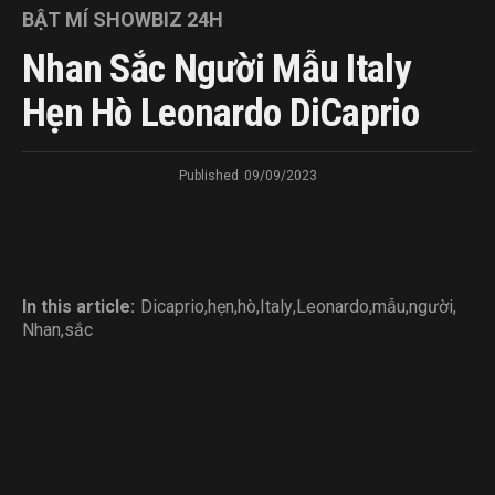
BẬT MÍ SHOWBIZ 24H
Nhan Sắc Người Mẫu Italy
Hẹn Hò Leonardo DiCaprio
Published
09/09/2023
In this article:
Dicaprio
,
hẹn
,
hò
,
Italy
,
Leonardo
,
mẫu
,
người
,
Nhan
,
sắc